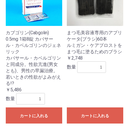
カブゴリン(Cabgolin)
まつ毛美容液専用のアプリ
0.5mg 1箱8錠 カバサー
ケータ(ブラシ)60本
ル・カベルゴリンのジェネ
ルミガン・ケアプロストを
リック
まつ毛に塗るためのブラシ
カバサール・カベルゴリン
￥2,748
と同成分。性欲亢進(男女
数量
とも)、男性の早漏治療。
若いときの性欲がよみがえ
る!?
￥5,486
数量
カートに入れる
カートに入れる