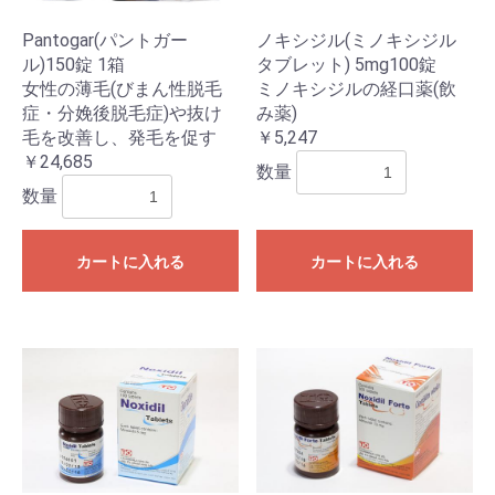
Pantogar(パントガー
ノキシジル(ミノキシジル
ル)150錠 1箱
タブレット) 5mg100錠
女性の薄毛(びまん性脱毛
ミノキシジルの経口薬(飲
症・分娩後脱毛症)や抜け
み薬)
毛を改善し、発毛を促す
￥5,247
￥24,685
数量
数量
カートに入れる
カートに入れる