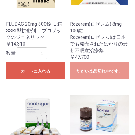
FLUDAC 20mg 300錠 １箱
Rozerem(ロゼレム) 8mg
SSRI型抗鬱剤 プロザッ
100錠
クのジェネリック
Rozerem(ロゼレム)は日本
￥14,310
でも発売されたばかりの最
新不眠症治療薬
数量
￥47,700
カートに入れる
ただいま品切れ中です。