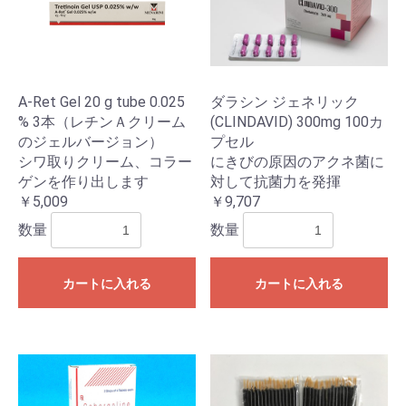
A-Ret Gel 20 g tube 0.025
ダラシン ジェネリック
% 3本（レチンＡクリーム
(CLINDAVID) 300mg 100カ
のジェルバージョン）
プセル
シワ取りクリーム、コラー
にきびの原因のアクネ菌に
ゲンを作り出します
対して抗菌力を発揮
￥5,009
￥9,707
数量
数量
カートに入れる
カートに入れる