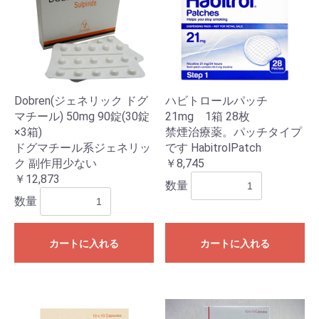
Dobren(ジェネリック ドグ
ハビトロールパッチ
マチール) 50mg 90錠(30錠
21mg 1箱 28枚
×3箱)
禁煙治療薬。パッチタイプ
ドグマチール系ジェネリッ
です HabitrolPatch
ク 副作用少ない
￥8,745
￥12,873
数量
数量
カートに入れる
カートに入れる