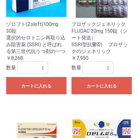
ゾロフト(Zoloft)100mg
プロザックジェネリック
30錠
FLUDAC 20mg 150錠（シ
選択的セロトニン再取り込
ート発送）
み阻害薬 (SSRI) と呼ばれ
SSRI型抗鬱剤 プロザッ
る第三世代抗うつ剤の一つ
クのジェネリック
￥8,268
￥7,950
数量
数量
カートに入れる
カートに入れる