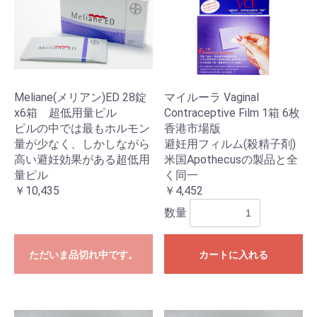
お買い物を続ける
カートへ進む
Meliane(メリアン)ED 28錠
マイルーラ Vaginal
x6箱 超低用量ピル
Contraceptive Film 1箱 6枚
ピルの中では最もホルモン
香港市場版
量が少なく、しかしながら
避妊用フィルム(殺精子剤)
高い避妊効果がある超低用
米国Apothecusの製品と全
量ピル
く同一
￥10,435
￥4,452
数量
ただいま品切れ中です。
カートに入れる