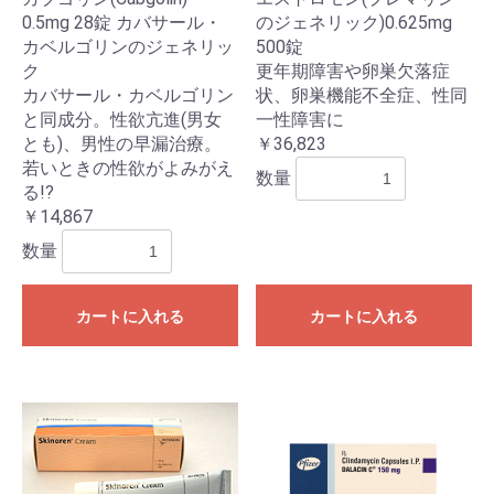
0.5mg 28錠 カバサール・
のジェネリック)0.625mg
カベルゴリンのジェネリッ
500錠
ク
更年期障害や卵巣欠落症
カバサール・カベルゴリン
状、卵巣機能不全症、性同
と同成分。性欲亢進(男女
一性障害に
とも)、男性の早漏治療。
￥36,823
若いときの性欲がよみがえ
数量
る!?
￥14,867
数量
カートに入れる
カートに入れる