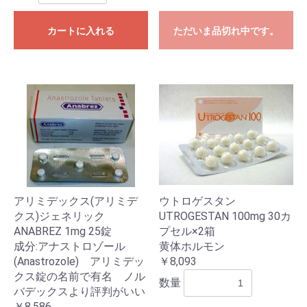
カートに入れる
ただいま品切れ中です。
アリミデックス(アリミデ
ウトロゲスタン
クス)ジェネリック
UTROGESTAN 100mg 30カ
ANABREZ 1mg 25錠
プセル×2箱
成分:アナストロゾール
黄体ホルモン
(Anastrozole) アリミデッ
￥8,093
クス錠の名前で有名 ノル
数量
バデックスより評判がいい
￥8,586