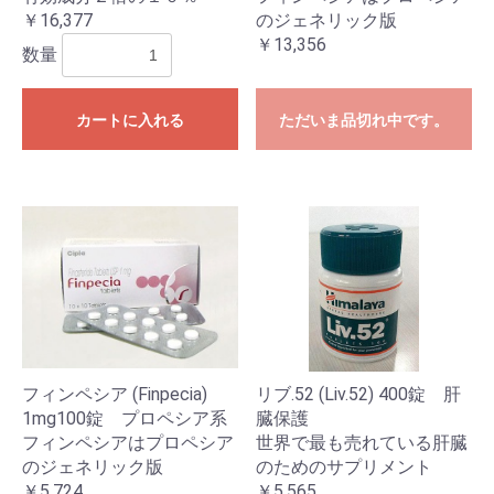
￥16,377
のジェネリック版
￥13,356
数量
カートに入れる
ただいま品切れ中です。
フィンペシア (Finpecia)
リブ.52 (Liv.52) 400錠 肝
1mg100錠 プロペシア系
臓保護
フィンペシアはプロペシア
世界で最も売れている肝臓
のジェネリック版
のためのサプリメント
￥5,724
￥5,565