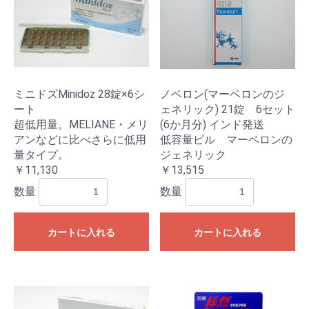
ミニドズMinidoz 28錠×6シ
ノベロン(マーベロンのジ
ート
ェネリック) 21錠 6セット
超低用量。MELIANE・メリ
(6か月分) インド発送
アンなどに比べさらに低用
低容量ピル マーベロンの
量タイプ。
ジェネリック
￥11,130
￥13,515
数量
数量
カートに入れる
カートに入れる