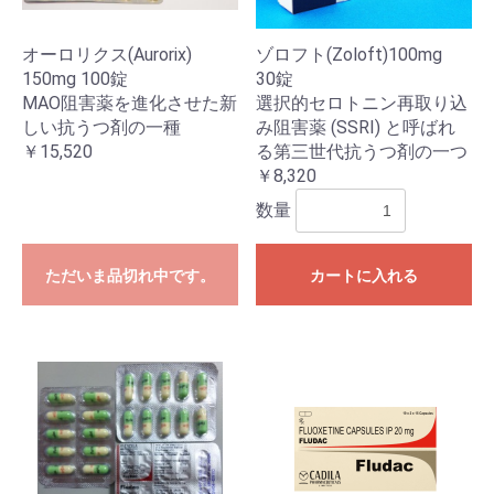
オーロリクス(Aurorix)
ゾロフト(Zoloft)100mg
150mg 100錠
30錠
MAO阻害薬を進化させた新
選択的セロトニン再取り込
しい抗うつ剤の一種
み阻害薬 (SSRI) と呼ばれ
￥15,520
る第三世代抗うつ剤の一つ
￥8,320
数量
ただいま品切れ中です。
カートに入れる