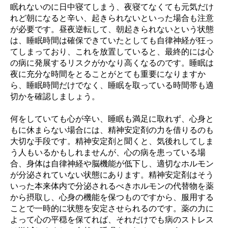
眠れないのに日中寝てしまう、夜寝てなくても元気だけ
れど朝になると辛い、起きられないといった場合も注意
が必要です。昼夜逆転して、朝起きられないという状態
は、睡眠時間は確保できていたとしても自律神経が狂っ
てしまっており、これを放置していると、最終的には心
の病に発展するリスクがかなり高くなるのです。睡眠は
夜に充分な時間をとることがとても重要になりますか
ら、睡眠時間だけでなく、睡眠を取っている時間帯も適
切かを確認しましょう。
何をしていても心が辛い、睡眠も満足に取れず、心身と
もに休まらない場合には、精神安定剤の力を借りるのも
大切な手段です。精神安定剤と聞くと、気後れしてしま
う人もいるかもしれませんが、心の病を患っている場
合、身体は自律神経や脳機能が低下し、適切なホルモン
が分泌されていない状態にあります。精神安定剤はそう
いった本来体内で分泌されるべきホルモンの代替物を薬
から摂取し、心身の機能を保つものですから、服用する
ことで一時的に状態を安定させられるのです。薬の力に
よって心の平穏を保てれば、それだけでも病のストレス