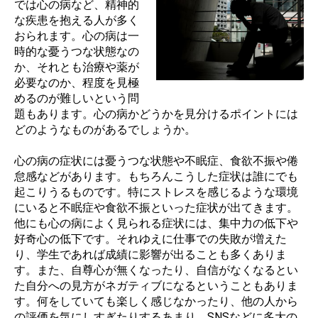
では心の病など、精神的
な疾患を抱える人が多く
おられます。心の病は一
時的な憂うつな状態なの
か、それとも治療や薬が
必要なのか、程度を見極
めるのが難しいという問
題もあります。心の病かどうかを見分けるポイントには
どのようなものがあるでしょうか。
心の病の症状には憂うつな状態や不眠症、食欲不振や倦
怠感などがあります。もちろんこうした症状は誰にでも
起こりうるものです。特にストレスを感じるような環境
にいると不眠症や食欲不振といった症状が出てきます。
他にも心の病によく見られる症状には、集中力の低下や
好奇心の低下です。それゆえに仕事での失敗が増えた
り、学生であれば成績に影響が出ることも多くありま
す。また、自尊心が無くなったり、自信がなくなるとい
た自分への見方がネガティブになるということもありま
す。何をしていても楽しく感じなかったり、他の人から
の評価を気にしすぎたりするあまり、SNSなどに多大の