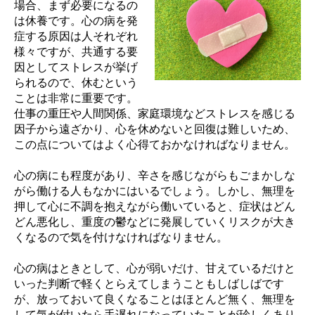
場合、まず必要になるの
は休養です。心の病を発
症する原因は人それぞれ
様々ですが、共通する要
因としてストレスが挙げ
られるので、休むという
ことは非常に重要です。
仕事の重圧や人間関係、家庭環境などストレスを感じる
因子から遠ざかり、心を休めないと回復は難しいため、
この点についてはよく心得ておかなければなりません。
心の病にも程度があり、辛さを感じながらもごまかしな
がら働ける人もなかにはいるでしょう。しかし、無理を
押して心に不調を抱えながら働いていると、症状はどん
どん悪化し、重度の鬱などに発展していくリスクが大き
くなるので気を付けなければなりません。
心の病はときとして、心が弱いだけ、甘えているだけと
いった判断で軽くとらえてしまうこともしばしばです
が、放っておいて良くなることはほとんど無く、無理を
して気が付いたら手遅れになっていたことが珍しくあり