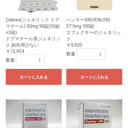
Dobren(ジェネリック ドグ
ベンラーXR(VENLOR)
マチール) 50mg 90錠(30錠
37.5mg 100錠
×3箱)
エフェクサーのジェネリッ
ドグマチール系ジェネリッ
ク
ク 副作用少ない
￥5,920
￥12,954
数量
数量
カートに入れる
カートに入れる