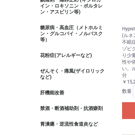
イン・ロキソニン・ボルタレ
ン・アスピリン等)
糖尿病・高血圧（メトホルミ
Hyp
ン・グルコバイ・ノルバスク
(ルネス
等）
不眠
ゾピク
花粉症(アレルギーなど)
り少
性や
い。
ぜんそく・痛風(ザイロリック
分
など)
￥15,
数量
肝機能改善
禁酒・断酒補助剤・抗酒癖剤
胃潰瘍・逆流性食道炎など