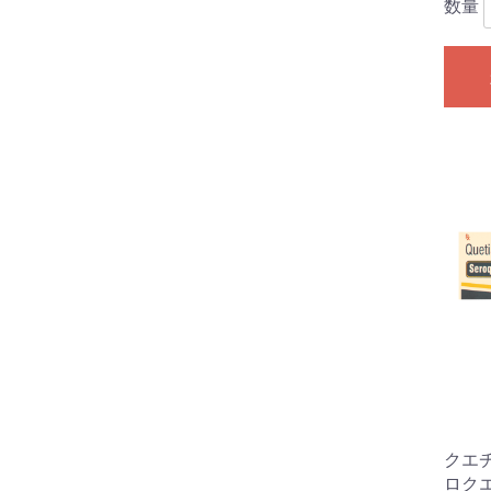
数量
クエチ
ロクエル