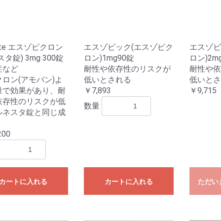
nite エスゾピクロン
エスゾピック(エスゾピク
エスゾピ
タ錠) 3mg 300錠
ロン)1mg90錠
ロン)2mg
症など
耐性や依存性のリスクが
耐性や依
ロン(アモバン)よ
低いとされる
低いとさ
量で効果があり、耐
￥7,893
￥9,715
依存性のリスクが低
数量
ルネスタ錠と同じ成
200
カートに入れる
カートに入れる
ただい