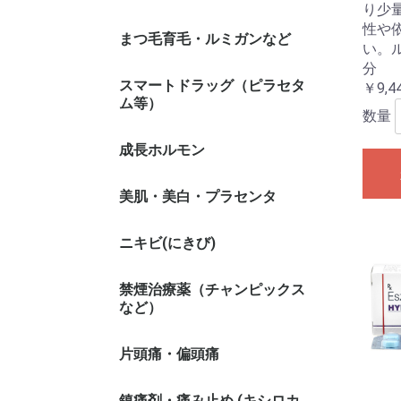
り少
性や
まつ毛育毛・ルミガンなど
い。
分
スマートドラッグ（ピラセタ
￥9,4
ム等）
数量
成長ホルモン
美肌・美白・プラセンタ
ニキビ(にきび)
禁煙治療薬（チャンピックス
など）
片頭痛・偏頭痛
鎮痛剤・痛み止め (キシロカ