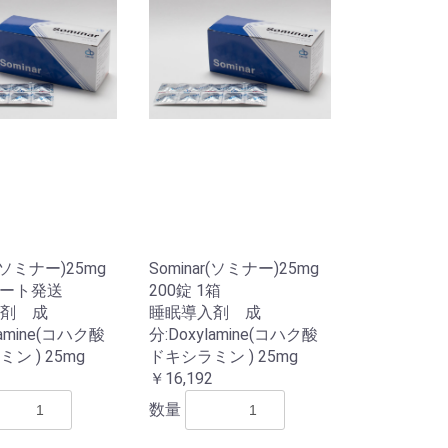
r(ソミナー)25mg
Sominar(ソミナー)25mg
シート発送
200錠 1箱
剤 成
睡眠導入剤 成
lamine(コハク酸
分:Doxylamine(コハク酸
ン ) 25mg
ドキシラミン ) 25mg
￥16,192
数量