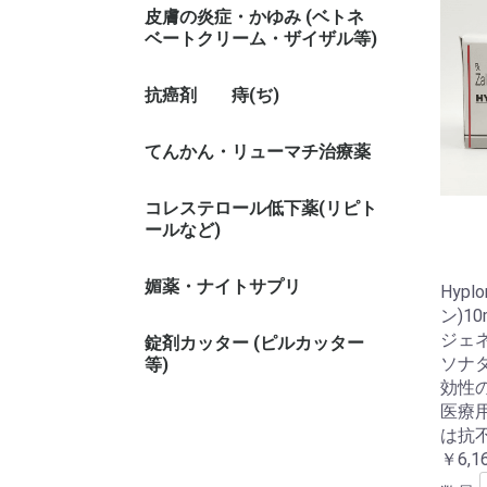
皮膚の炎症・かゆみ (ベトネ
ベートクリーム・ザイザル等)
抗癌剤
痔(ぢ)
てんかん・リューマチ治療薬
コレステロール低下薬(リピト
ールなど)
媚薬・ナイトサプリ
Hypl
ン)1
ジェ
錠剤カッター (ピルカッター
ソナ
等)
効性
医療
は抗
￥6,1