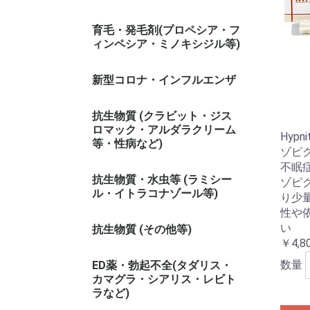
育毛・発毛剤(プロペシア・フ
ィンペシア・ミノキシジル等)
新型コロナ・インフルエンザ
抗生物質 (クラビット・ジス
ロマック・アルダラクリーム
Hypn
等・性病など)
ゾピク
不眠
抗生物質・水虫等 (ラミシー
ゾピク
ル・イトラコナゾール等)
り少
性や
い
抗生物質 (その他等)
￥4,8
数量
ED薬・勃起不全(タダリス・
カマグラ・シアリス・レビト
ラなど)