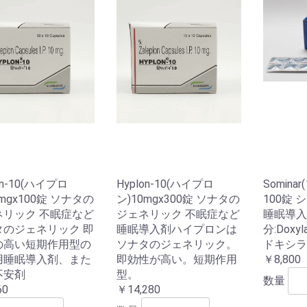
お買い物を続ける
カートへ進む
on-10(ハイプロ
Hyplon-10(ハイプロ
Somina
0mgx100錠 ソナタの
ン)10mgx300錠 ソナタの
100錠 
ネリック 不眠症など
ジェネリック 不眠症など
睡眠導入
タのジェネリック 即
睡眠導入剤ハイプロンは
分:Doxy
の高い短期作用型の
ソナタのジェネリック。
ドキシラミ
用睡眠導入剤、また
即効性が高い。短期作用
￥8,800
不安剤
型。
数量
60
￥14,280