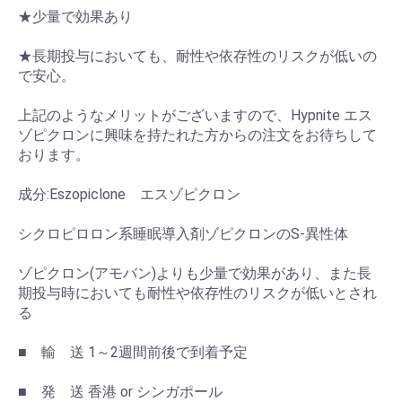
★少量で効果あり
★長期投与においても、耐性や依存性のリスクが低いの
で安心。
上記のようなメリットがございますので、Hypnite エス
ゾピクロンに興味を持たれた方からの注文をお待ちして
おります。
成分:Eszopiclone エスゾピクロン
シクロピロロン系睡眠導入剤ゾピクロンのS-異性体
ゾピクロン(アモバン)よりも少量で効果があり、また長
期投与時においても耐性や依存性のリスクが低いとされ
る
■ 輸 送 1～2週間前後で到着予定
■ 発 送 香港 or シンガポール