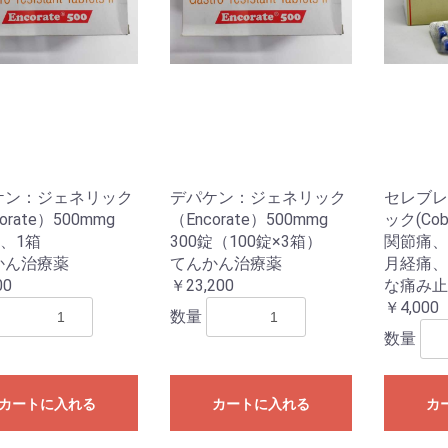
ケン：ジェネリック
デパケン：ジェネリック
セレブレ
orate）500mmg
（Encorate）500mmg
ック(Cobi
錠、1箱
300錠（100錠×3箱）
関節痛、
かん治療薬
てんかん治療薬
月経痛、
00
￥23,200
な痛み止
￥4,000
数量
数量
カートに入れる
カートに入れる
カ