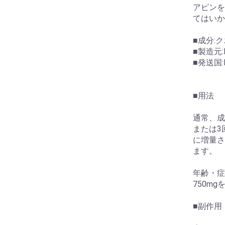
アピンを
てはいか
■成分:ク
■製造元:He
■発送国:I
■用法
通常、成
または3
に増量さ
ます。
年齢・症
750m
■副作用
お買い物を続ける
カートへ進む