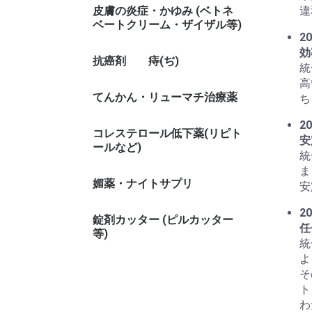
皮膚の炎症・かゆみ (ベトネ
違
ベートクリーム・ザイザル等)
20
効
抗癌剤
痔(ぢ)
統
高
てんかん・リューマチ治療薬
ち
20
コレステロール低下薬(リピト
安
ールなど)
統
ま
媚薬・ナイトサプリ
安
20
錠剤カッター (ピルカッター
任
等)
統
よ
そ
ト
わ