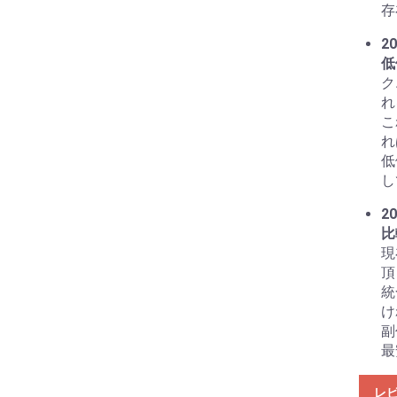
存
20
低
ク
れ
こ
れ
低
し
20
比
現
頂
統
け
副
最
レ