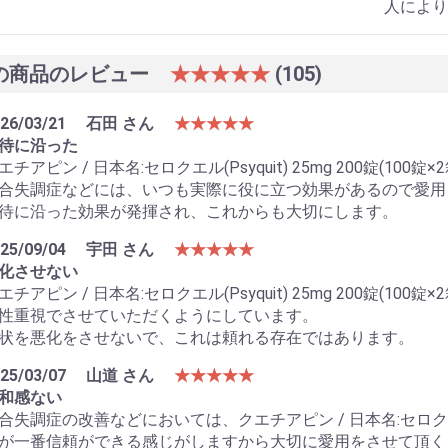
人により
の商品のレビュー
★★★★★
(105)
26/03/21
石田 さん
★★★★★
待に沿った
エチアピン / 日本名:セロクエル(Psyquit) 25mg 200錠(100錠×
合失調症などには、いつも実際に役に立つ効果があるので愛用
待に沿った効果が発揮され、これからも大切にします。
25/09/04
宇田 さん
★★★★★
化させない
エチアピン / 日本名:セロクエル(Psyquit) 25mg 200錠(
性重視でさせていただくようにしています。
状を悪化をさせないで、これは頼れる存在ではあります。
25/03/07
山道 さん
★★★★★
和感ない
合失調症の改善などにおいては、クエチアピン / 日本名:セロクエル(Psy
が一番信頼ができる感じがしますから大切に愛用をさせて頂く