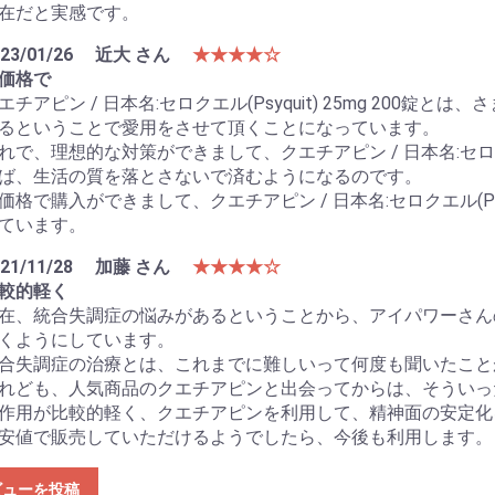
在だと実感です。
23/01/26
近大 さん
★★★★☆
価格で
エチアピン / 日本名:セロクエル(Psyquit) 25mg 200
るということで愛用をさせて頂くことになっています。
れで、理想的な対策ができまして、クエチアピン / 日本名:セロクエル
ば、生活の質を落とさないで済むようになるのです。
価格で購入ができまして、クエチアピン / 日本名:セロクエル(Psy
ています。
21/11/28
加藤 さん
★★★★☆
較的軽く
在、統合失調症の悩みがあるということから、アイパワーさん
くようにしています。
合失調症の治療とは、これまでに難しいって何度も聞いたこと
れども、人気商品のクエチアピンと出会ってからは、そういっ
作用が比較的軽く、クエチアピンを利用して、精神面の安定化
安値で販売していただけるようでしたら、今後も利用します。
ビューを投稿