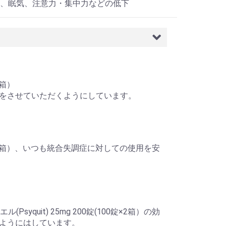
、眠気、注意力・集中力などの低下
2箱）
をさせていただくようにしています。
100錠×2箱）、いつも統合失調症に対しての使用を安
quit) 25mg 200錠(100錠×2箱）の効
ようにはしています。