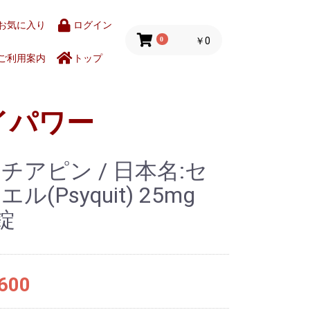
お気に入り
ログイン
0
￥0
ご利用案内
トップ
イパワー
チアピン / 日本名:セ
ル(Psyquit) 25mg
0錠
600