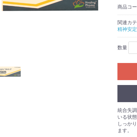
商品コ
関連カテ
精神安定
数量
統合失調
いる状態
しっかり
ます。