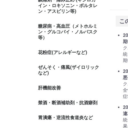
イン・ロキソニン・ボルタレ
ン・アスピリン等)
こ
糖尿病・高血圧（メトホルミ
ン・グルコバイ・ノルバスク
20
等）
期
ク
花粉症(アレルギーなど)
統
期
ぜんそく・痛風(ザイロリック
20
など)
悪
ク
肝機能改善
全
症
禁酒・断酒補助剤・抗酒癖剤
20
違
胃潰瘍・逆流性食道炎など
統
果