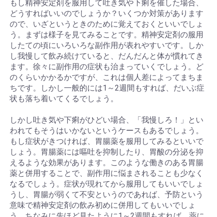
もし精神安定剤を服用して吐き気や下痢を催した場合、
どうすればいいのでしょうか？いくつか対策があります
ので、いざというときのために覚えておくといいでしょ
う。まずは様子を見てみることです。精神安定剤の服用
したての頃にいろいろな副作用が表れやすいです。しか
し我慢して飲み続けていると、だんだんと体が慣れてき
ます。徐々に副作用の症状も治まっていくでしょう。ど
のくらいかかるかですが、これは個人差によってまちま
ちです。しかし一般的には1～2週間もすれば、だいぶ症
状も落ち着いてくるでしょう。
しかし吐き気や下痢がひどい場合、「我慢しろ！」とい
われてもそうはいかないというケースもあるでしょう。
もし症状がきつければ、胃腸薬を服用してみるといいで
お買い物を続ける
カートへ進む
しょう。胃腸薬には嘔吐を抑制したり、胃酸の分泌を抑
えるような効果があります。このような働きのある胃腸
薬と併用することで、副作用に悩まされることも少なく
なるでしょう。症状が現れてから服用してもいいでしょ
うし、胃腸が弱くて不安というのであれば、予防という
意味で精神安定剤の飲み初めに併用してもいいでしょ
う。ちなみに先ほど見たように1～2週間もすれば、薬に