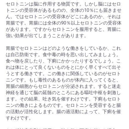
セロトニンは脳に作用する物質です。しかし脳にはセロ
トニンの受容体があるものの、全体の10％にも届きませ
ん。ではセロトニンの受容体がどこにあるのか、それは
胃腸です。胃腸には全体の90％以上セロトニンの受容体
があります。ですからセロトニンを服用すると、胃腸に
強い効果が出てしまうことがあります。
胃腸でセロトニンはどのような働きをしているか、これ
は自己防衛です。食中毒の時を思い出してみましょう。
食べ物を戻したり、下痢にかかったりするでしょう。こ
れは体にとって良くないものをとにかく早くすべて出そ
うとする働きです。この働きに関係しているのがセロト
ニンです。もし毒性のあるものが体内に入ってくると、
胃腸の細胞からセロトニンが分泌されます。すると迷走
神経を通じて脳の延髄のところにある嘔吐中枢を刺激し
ます。その結果、吐き気を催すわけです。下痢もセロト
ニンの働きによるものです。セロトニンを受容すると腸
の活動が活性化します。腸の過活動によって、下痢を催
すわけです。