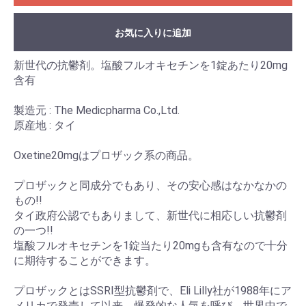
お気に入りに追加
新世代の抗鬱剤。塩酸フルオキセチンを1錠あたり20mg
含有
製造元 : The Medicpharma Co.,Ltd.
原産地 : タイ
Oxetine20mgはプロザック系の商品。
プロザックと同成分でもあり、その安心感はなかなかの
もの!!
タイ政府公認でもありまして、新世代に相応しい抗鬱剤
の一つ!!
塩酸フルオキセチンを1錠当たり20mgも含有なので十分
に期待することができます。
プロザックとはSSRI型抗鬱剤で、Eli Lilly社が1988年にア
メリカで発売して以来、爆発的な人気を呼び、世界中で