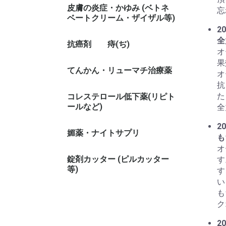
皮膚の炎症・かゆみ (ベトネ
忘
ベートクリーム・ザイザル等)
20
全
抗癌剤
痔(ぢ)
オ
果
てんかん・リューマチ治療薬
オ
抗
た
コレステロール低下薬(リピト
ールなど)
全
20
媚薬・ナイトサプリ
も
オ
錠剤カッター (ピルカッター
す
等)
す
い
も
ク
20