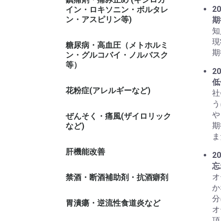
20
イン・ロキソニン・ボルタレ
ン・アスピリン等)
期
知
現
糖尿病・高血圧（メトホルミ
期
ン・グルコバイ・ノルバスク
等）
20
低
花粉症(アレルギーなど)
社
う
や
ぜんそく・痛風(ザイロリック
期
など)
ま
肝機能改善
20
忘
オ
禁酒・断酒補助剤・抗酒癖剤
か
分
胃潰瘍・逆流性食道炎など
オ
頂