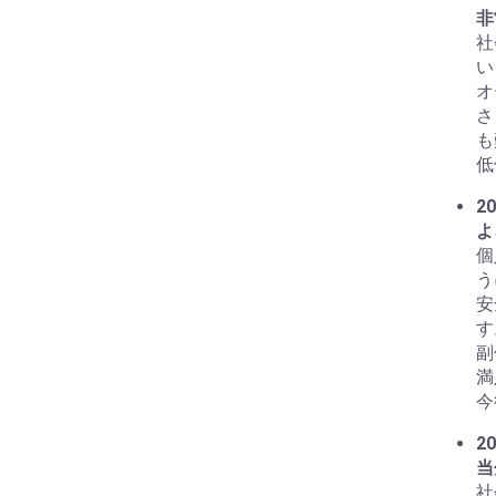
非
社
い
オ
さ
も
低
20
よ
個
う
安
す
副
満
今
20
当
社