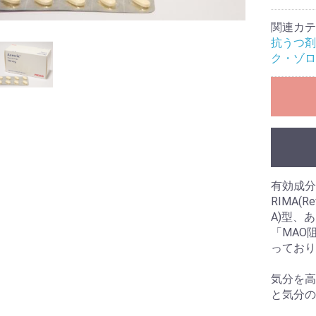
関連カテ
抗うつ剤
ク・ゾロ
有効成分
RIMA(Rev
A)型、
「MAO
っており
気分を高
と気分の