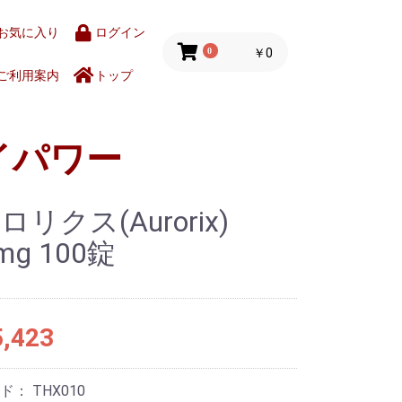
お気に入り
ログイン
0
￥0
ご利用案内
トップ
イパワー
リクス(Aurorix)
mg 100錠
,423
ード：
THX010