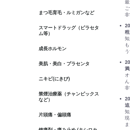
最
ご
まつ毛育毛・ルミガンなど
非
20
スマートドラッグ（ピラセタ
程
ム等）
知
も
成長ホルモン
う
20
美肌・美白・プラセンタ
満
オ
ニキビ(にきび)
ん
非
禁煙治療薬（チャンピックス
20
など）
追
知
片頭痛・偏頭痛
現
ま
鎮痛剤・痛み止め (キシロカ