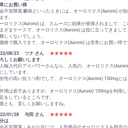
常にお買い得
会不安障害,鬱病といったときには、オーロリクス(Aurorix)
ます。
ーロリクス(Aurorix) は、スムーズに効果が発揮されまして
まざまケースで、オーロリクス(Aurorix) は役に立ってき
難しくないでしょう。
価格で購入できて、オーロリクス(Aurorix) は非常にお買い得
22/08/23
ツナ さん
★★★★★
ろしくお願いします
人輸入代行アイパワーさんなら、人気の、オーロリクス(Aurori
にしています。
全性の高い抗うつ剤でして、オーロリクス(Aurorix) 150
。
作用は若干ありますが、オーロリクス(Aurorix) 150mg
足をしているところです。
後とも、宜しくお願いしますね。
22/01/28
与田 さん
★★★★★
分は
会不安障害・あがり症には、人気商品のオーロリクスを指定の