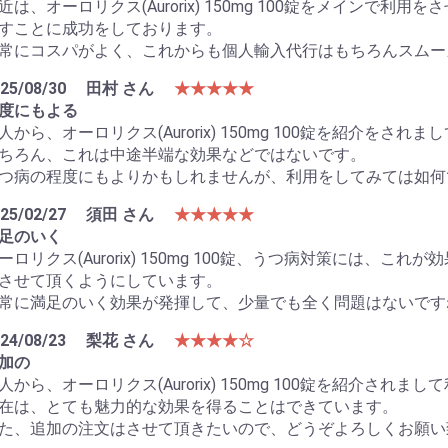
近は、オーロリクス(Aurorix) 150mg 100錠をメインで
すことに成功をしております。
常にコスパがよく、これからも個人輸入代行はもちろんスムー
25/08/30
田村 さん
★★★★★
度にもよる
人から、オーロリクス(Aurorix) 150mg 100錠を紹介を
ちろん、これは中途半端な効果などではないです。
つ病の程度にもよりかもしれませんが、利用をしてみては如何
25/02/27
須田 さん
★★★★★
足のいく
ーロリクス(Aurorix) 150mg 100錠、うつ病対策には、
させて頂くようにしています。
常に満足のいく効果が発揮して、少量でも全く問題はないです
24/08/23
梨花 さん
★★★★☆
加の
人から、オーロリクス(Aurorix) 150mg 100錠を紹介され
在は、とても魅力的な効果を得ることはできています。
た、追加の注文はさせて頂きたいので、どうぞよろしくお願い