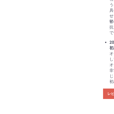
う
具
せ
鬱
抗
で
20
初
オ
し
オ
非
じ
初
レ