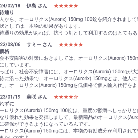
24/02/18
伊島 さん
★★★★★
待通り
人から、オーロリクス(Aurorix) 150mg 100錠を紹介され
状としては、本物の効果があります。
待通りの効果があれば、抗うつ剤として利用するのはとてもあ
23/08/06
サミー さん
★★★★★
価格
お買い物を続ける
カートへ進む
会不安障害の対策におきましては、オーロリクス(Aurorix) 15
にしています。
っぱり、社会不安障害には、オーロリクス(Aurorix) 150mgが
待に沿った効果で、オーロリクス(Aurorix) 150mgとは、他
た、オーロリクス(Aurorix) 150mgを低価格で個人輸入代行
23/01/19
美咲 さん
★★★★☆
れずに
ーロリクス(Aurorix) 150mg 100錠は、重度の鬱病へし
なり優れた効果を発揮しまして、最新商品のオーロリクス(Auror
に確保ができるようになっているんです。
ーロリクス(Aurorix) 150mgには、本物の有効成分が利
きたいですよ。