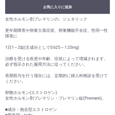
お気に入りに追加
女性ホルモン剤プレマリンの、ジェネリック
更年期障害や卵巣欠落症状、卵巣機能不全症、性同一性
障害に
1日1～2錠(主成分として0.625～1.25mg)
治療を受ける疾患や年齢、症状によって増減されます。
必ず指示された服用方法に従ってください。
長期投与を行う場合には、定期的に婦人科検診を受けて
ください。
卵胞ホルモン(エストロゲン)
女性ホルモン剤プレマリン・プレマリン錠(Premarin)。
■成分：抱合型エストロゲン