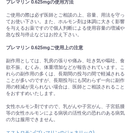
プレマリン 0.625mgの使用方法
ご使用の際は必ず医師とご相談の上、容量、用法を守っ
てお使い下さい。また、ホルモン剤は体調に大きく影響
を与えるお薬ですので個人判断による使用容量の増減や
急な投与停止などはお控え下さい。
プレマリン 0.625mgご使用上の注意
副作用としては、乳房の張りや痛み、吐き気や嘔吐、食
欲不振、むくみ、体重増加などが報告されています。こ
れらの副作用の多くは、長期間の投与の間で軽減される
ことが多いのですが、長期投与にも関わらず一向に副作
お買い物を続ける
カートへ進む
用の軽減が見られない場合は、医師とご相談されること
をおすすめいたします。
女性ホルモン剤ですので、乳がんや子宮がん、子宮筋腫
等の女性ホルモンによる病状の活性化の恐れのある病気
の方は服用できません。
エストロモン(プレマリンのジェネリック)