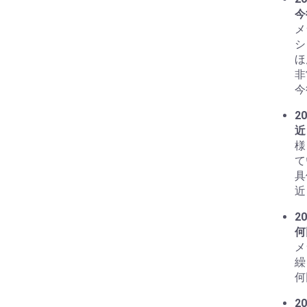
今
メ
シ
ほ
非
今
20
近
様
て
具
近
20
何
メ
繰
何
20