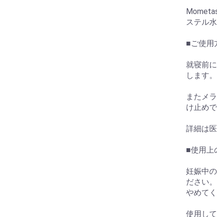
Momet
ステル水和
■ご使用
就寝前に
します。
またメラ
け止めで
詳細は医
■使用上
妊娠中の
ださい。
やめてく
使用して