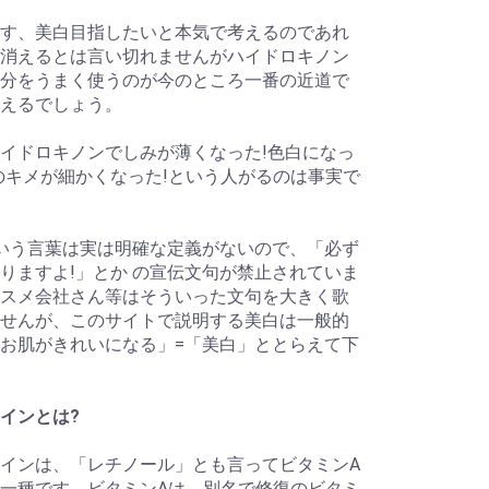
す、美白目指したいと本気で考えるのであれ
消えるとは言い切れませんがハイドロキノン
分をうまく使うのが今のところ一番の近道で
えるでしょう。
イドロキノンでしみが薄くなった!色白になっ
のキメが細かくなった!という人がるのは事実で
いう言葉は実は明確な定義がないので、「必ず
りますよ!」とか の宣伝文句が禁止されていま
スメ会社さん等はそういった文句を大きく歌
せんが、このサイトで説明する美白は一般的
お肌がきれいになる」=「美白」ととらえて下
インとは?
インは、「レチノール」とも言ってビタミンA
一種です。ビタミンAは、別名で修復のビタミ