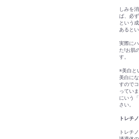
お買い物を続ける
カートへ進む
しみを消
ば、必ず
という成
あるとい
実際にハ
た!お肌
す。
※美白と
美白にな
すのでコ
っていま
にいう「
さい。
トレチノ
トレチノ
誘導体の