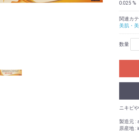
0.025 %
関連カテ
美肌・美
数量
ニキビや
製造元 : a
原産地 : i