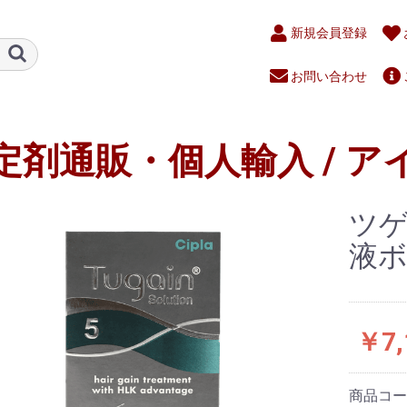
新規会員登録
お問い合わせ
定剤通販・個人輸入 / ア
ツゲ
液ボト
￥7,
商品コ