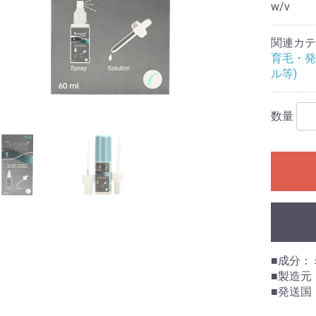
w/v
関連カテ
育毛・発
ル等)
数量
■成分：
■製造元：
■発送国