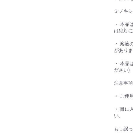
ミノキシ
・ 本品
は絶対に
・ 溶液
がありま
・ 本品
ださい)
注意事項
・ ご使
・ 目に
い。
もし誤っ