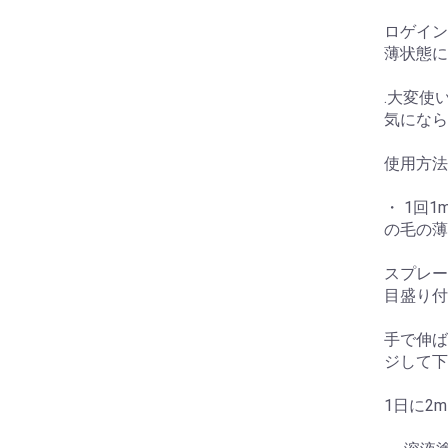
ロゲイン
薄状態に
.大変使
気になら
使用方法
・ 1回1
の毛の薄
スプレー
目盛り付
手で伸ば
ジして下
1日に2