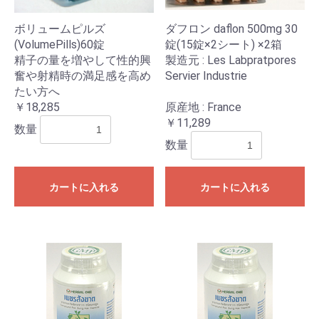
ボリュームピルズ
ダフロン daflon 500mg 30
(VolumePills)60錠
錠(15錠×2シート) ×2箱
精子の量を増やして性的興
製造元 : Les Labpratpores
奮や射精時の満足感を高め
Servier Industrie
たい方へ
￥18,285
原産地 : France
￥11,289
数量
数量
カートに入れる
カートに入れる