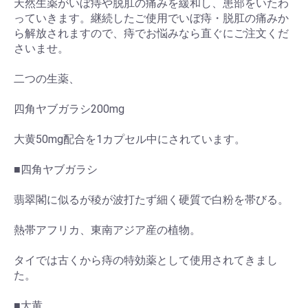
天然生薬がいぼ痔や脱肛の痛みを緩和し、患部をいたわ
っていきます。継続したご使用でいぼ痔・脱肛の痛みか
ら解放されますので、痔でお悩みなら直ぐにご注文くだ
さいませ。
二つの生薬、
四角ヤブガラシ200mg
大黄50mg配合を1カプセル中にされています。
■四角ヤブガラシ
翡翠閣に似るが稜が波打たず細く硬質で白粉を帯びる。
熱帯アフリカ、東南アジア産の植物。
タイでは古くから痔の特効薬として使用されてきまし
た。
■大黄