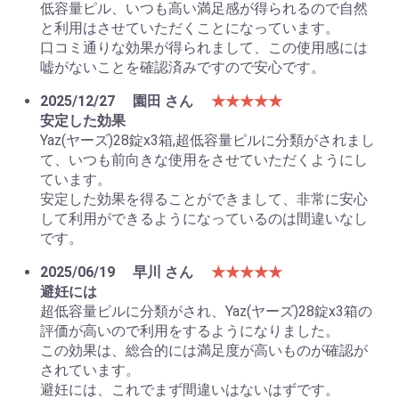
低容量ピル、いつも高い満足感が得られるので自然
と利用はさせていただくことになっています。
口コミ通りな効果が得られまして、この使用感には
嘘がないことを確認済みですので安心です。
2025/12/27
園田 さん
★★★★★
安定した効果
Yaz(ヤーズ)28錠x3箱,超低容量ピルに分類がされまし
て、いつも前向きな使用をさせていただくようにし
ています。
安定した効果を得ることができまして、非常に安心
して利用ができるようになっているのは間違いなし
です。
2025/06/19
早川 さん
★★★★★
避妊には
超低容量ピルに分類がされ、Yaz(ヤーズ)28錠x3箱の
評価が高いので利用をするようになりました。
この効果は、総合的には満足度が高いものが確認が
されています。
避妊には、これでまず間違いはないはずです。