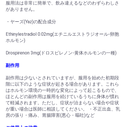
服用法は非常に簡単で、飲み違えるなどのわずらわしさ
がありません。
お買い物を続ける
カートへ進む
・ヤーズ(Yaz)の配合成分
Ethinylestradiol 0.02mg(エチニルエストラジオール-卵胞
ホルモン)
Drospirenon 3mg(ドロスピレノン-黄体ホルモンの一種)
副作用
副作用は少ないとされていますが、服用を始めた初期段
階に以下のような症状が起きる場合があります。これら
はホルモン環境の一時的な変化によって起こるもので、
ほとんどの副作用は服用を続けているうちに身体が慣れ
て軽減されます。ただし、症状が治まらない場合や症状
が重い場合は医師に相談してください。 ・不正出血、乳
房の張り・痛み、胃腸障害(悪心・嘔吐)など