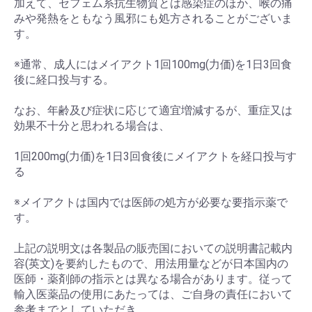
加えて、セフェム系抗生物質とは感染症のほか、喉の痛
みや発熱をともなう風邪にも処方されることがございま
す。
※通常、成人にはメイアクト1回100mg(力価)を1日3回食
後に経口投与する。
なお、年齢及び症状に応じて適宜増減するが、重症又は
効果不十分と思われる場合は、
1回200mg(力価)を1日3回食後にメイアクトを経口投与す
る
※メイアクトは国内では医師の処方が必要な要指示薬で
す。
上記の説明文は各製品の販売国においての説明書記載内
容(英文)を要約したもので、用法用量などが日本国内の
医師・薬剤師の指示とは異なる場合があります。従って
輸入医薬品の使用にあたっては、ご自身の責任において
参考までとしていただき、