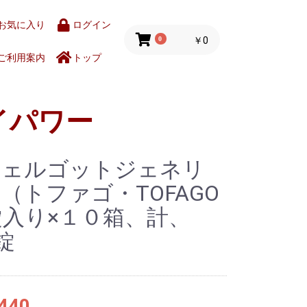
お気に入り
ログイン
0
￥0
ご利用案内
トップ
イパワー
フェルゴットジェネリ
（トファゴ・TOFAGO
錠入り×１０箱、計、
0錠
440