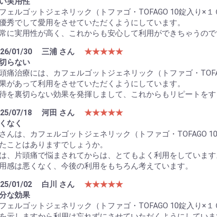
い実用性
フェルゴットジェネリック（トファゴ・TOFAGO 10錠入り×
優秀でして愛用をさせていただくようにしています。
常に実用性が高く、これからも安心して利用ができちゃうので
26/01/30
三浦 さん
★★★★★
切らない
頭痛治療には、カフェルゴットジェネリック（トファゴ・TOFAG
果があって利用をさせていただくようにしています。
待を裏切らない効果を発揮しまして、これからもリピートをす
25/07/18
河田 さん
★★★★★
くなく
さんは、カフェルゴットジェネリック（トファゴ・TOFAGO 1
たことはありますでしょうか。
は、片頭痛で悩まされてからは、とてもよく利用をしています
用感は悪くなく、今後の利用をもちろん考えています。
25/01/02
白川 さん
★★★★★
分な効果
フェルゴットジェネリック（トファゴ・TOFAGO 10錠入り×
を示しますから利用は忘れずにさせていただくようにしていま