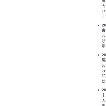
高
カ
り
非
20
裏
片
効
期
20
悪
皆
れ
私
使
20
十
カ
果