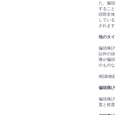
た、偏頭
お買い物を続ける
カートへ進む
すること
頭部全体
している
されます
他のタイ
偏頭痛(
以外の頭
痛が偏頭
のものな
例)薬物
偏頭痛(
偏頭痛(
度と程度