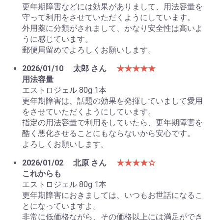
更年期障害などには効果がありまして、用法容量を
守って利用をさせていただくようにしています。
外用薬に分類がされまして、かなり安全性は高いよ
うに感じています。
お買い物を続ける
カートへ進む
郵便局留めでよろしくお願いします。
2026/01/10
太郎 さん
★★★★★
用法容量
エストロジェル 80g 1本
更年期障害は、話題の効果を発揮していまして愛用
をさせていただくようにしています。
指定の用法容量で利用をしていたら、更年期障害を
酷く悪化させることにもならないから安心です。
よろしくお願いします。
2026/01/02
北原 さん
★★★★☆
これからも
エストロジェル 80g 1本
更年期障害におきましては、いつもお世話になるこ
とになっていますよ。
非常に低価格ながら、その価格以上には満足ができ