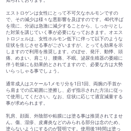
知られております。
エストロゲンは女性にとって不可欠なホルモンですの
で、その減少は様々な悪影響を及ぼすのです。40代半ば
を境に、分泌は急激に減少することから、しっかりとし
た対策を講じていく事が必要になっておきます。オエス
トロジェルは、女性ホルモン低下に伴って以下のような
症状を生じさせる事がございますが、とっても効果を示
しますので利用を推奨します。のぼせ、発汗、動悸、頭
痛、めまい、肩こり、腰痛、不眠、泌尿生殖器の萎縮に
伴う乾燥にも効果的とされてますので、必要な方は大勢
いらっしゃる事でしょう。
通常成人はスケール1メモリ分を1日1回、両腕の手首か
ら肩までの広範囲に塗擦し、必ず指示された方法に従っ
て使用してください。なお、症状に応じて適宜減量する
事が求められます。
乳房、顔面、外陰部や粘膜には塗る事は推奨されてませ
ん。傷、湿疹、皮膚炎などのみられる部分は念のため、
塗らないようにするのが賢明です。使用後1時間は塗っ