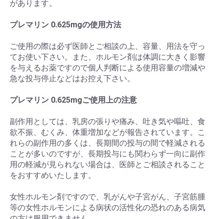
があります。
プレマリン 0.625mgの使用方法
ご使用の際は必ず医師とご相談の上、容量、用法を守っ
てお使い下さい。また、ホルモン剤は体調に大きく影響
を与えるお薬ですので個人判断による使用容量の増減や
急な投与停止などはお控え下さい。
プレマリン 0.625mgご使用上の注意
副作用としては、乳房の張りや痛み、吐き気や嘔吐、食
欲不振、むくみ、体重増加などが報告されています。こ
お買い物を続ける
カートへ進む
れらの副作用の多くは、長期間の投与の間で軽減される
ことが多いのですが、長期投与にも関わらず一向に副作
用の軽減が見られない場合は、医師とご相談されること
をおすすめいたします。
女性ホルモン剤ですので、乳がんや子宮がん、子宮筋腫
等の女性ホルモンによる病状の活性化の恐れのある病気
の方は服用できません。