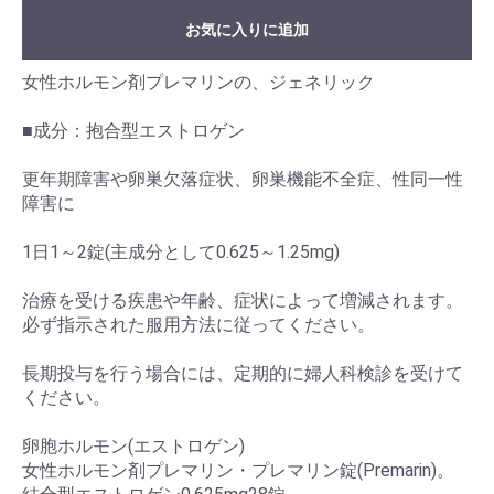
お気に入りに追加
女性ホルモン剤プレマリンの、ジェネリック
■成分：抱合型エストロゲン
更年期障害や卵巣欠落症状、卵巣機能不全症、性同一性
障害に
1日1～2錠(主成分として0.625～1.25mg)
治療を受ける疾患や年齢、症状によって増減されます。
必ず指示された服用方法に従ってください。
長期投与を行う場合には、定期的に婦人科検診を受けて
ください。
卵胞ホルモン(エストロゲン)
女性ホルモン剤プレマリン・プレマリン錠(Premarin)。