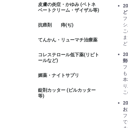
皮膚の炎症・かゆみ (ベトネ
20
ベートクリーム・ザイザル等)
ど
フ
シ
抗癌剤
痔(ぢ)
こ
ま
てんかん・リューマチ治療薬
ど
20
コレステロール低下薬(リピト
ールなど)
郵
フ
も
媚薬・ナイトサプリ
本
り
錠剤カッター (ピルカッター
こ
等)
20
お
フ
て