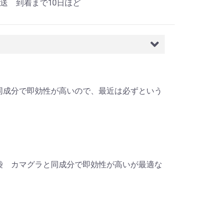
送 到着まで10日ほど
ラと同成分で即効性が高いので、最近は必ずという
28袋 カマグラと同成分で即効性が高いが最適な
。