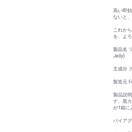
高い即効
ないと、
これから
を、よろ
製品名 フ
Jelly)
主成分 ク
製造元 For
製品説明
ナ、黒カ
が1箱に
バイアグ