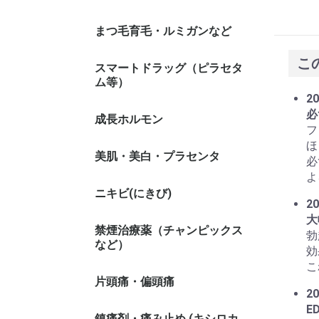
まつ毛育毛・ルミガンなど
こ
スマートドラッグ（ピラセタ
ム等）
20
必
成長ホルモン
フ
ほ
美肌・美白・プラセンタ
必
よ
ニキビ(にきび)
20
大
禁煙治療薬（チャンピックス
勃
など）
効
こ
片頭痛・偏頭痛
20
E
鎮痛剤・痛み止め (キシロカ