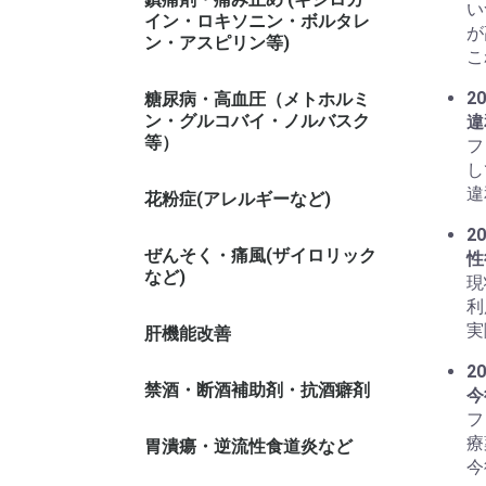
い
イン・ロキソニン・ボルタレ
が
ン・アスピリン等)
こ
20
糖尿病・高血圧（メトホルミ
ン・グルコバイ・ノルバスク
違
等）
フ
し
違
花粉症(アレルギーなど)
20
ぜんそく・痛風(ザイロリック
性
など)
現
利
実
肝機能改善
20
禁酒・断酒補助剤・抗酒癖剤
今
フ
療
胃潰瘍・逆流性食道炎など
今