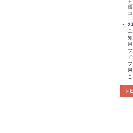
ま
優
コ
20
こ
知
用
フ
で
フ
用
こ
レ