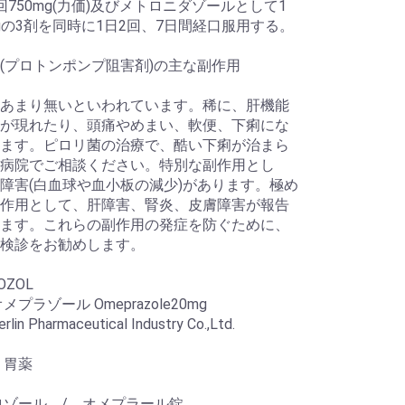
回750mg(力価)及びメトロニダゾールとして1
mgの3剤を同時に1日2回、7日間経口服用する。
(プロトンポンプ阻害剤)の主な副作用
あまり無いといわれています。稀に、肝機能
が現れたり、頭痛やめまい、軟便、下痢にな
ます。ピロリ菌の治療で、酷い下痢が治まら
病院でご相談ください。特別な副作用とし
障害(白血球や血小板の減少)があります。極め
作用として、肝障害、腎炎、皮膚障害が報告
ます。これらの副作用の発症を防ぐために、
検診をお勧めします。
OZOL
メプラゾール Omeprazole20mg
in Pharmaceutical Industry Co.,Ltd.
 胃薬
ロゾール / オメプラール錠