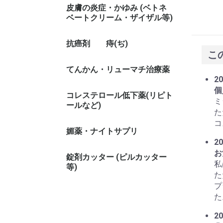
皮膚の炎症・かゆみ (ベトネ
ベートクリーム・ザイザル等)
抗癌剤
痔(ぢ)
こ
てんかん・リューマチ治療薬
20
個
コレステロール低下薬(リピト
ミ
ールなど)
た
コ
媚薬・ナイトサプリ
20
お
錠剤カッター (ピルカッター
私
等)
た
プ
た
20