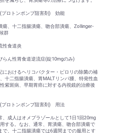
担を減らし、胃潰瘍等の治療につなげます。
(プロトンポンプ阻害剤) 効能
瘍、十二指腸潰瘍、吻合部潰瘍、Zollinger-
n症候群
流性食道炎
びらん性胃食道逆流症(錠10mgのみ)
記におけるヘリコバクター・ピロリの除菌の補
、十二指腸潰瘍、胃MALTリンパ腫、特発性血
性紫斑病、早期胃癌に対する内視鏡的治療後
(プロトンポンプ阻害剤) 用法
常、成人はオメプラゾールとして1日1回20mg
用する。なお、通常、胃潰瘍、吻合部潰瘍で
まで、十二指腸潰瘍では6週間までの服用とす