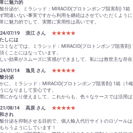
常に魅力的
酸分泌が、ミラシッド：MIRACID(プロトンポンプ阻害剤) 
ず間違いない事実ですから利用を継続はさせていただくように
常に魅力的でして、実際に実用性は高いです。
24/07/19
浪江 さん
★★★★★
たしには
コミなどでは、ミラシッド：MIRACID(プロトンポンプ阻害剤
頂くことにはなっています。
しい効果がスムーズに実感ができまして、私には救世主な存在
24/01/14
逸見 さん
★★★★★
酸分泌
かに、ミラシッド：MIRACID(プロトンポンプ阻害剤) 1箱
うになりまして安心です。
際にかなり使えまして、これからも、色々なケースでは活用は
21/08/14
高原 さん
★★★★★
和され
酸分泌を抑制させる目的で、個人輸入代行サイトのロゾールは
もらうようにしています！