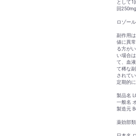
として1
回250
お買い物を続ける
カートへ進む
ロゾール
副作用は
値に異常
る方がい
い場合は
て、血液
て稀な副
されてい
定期的に
製品名 L
一般名 オ
製造元 Berl
薬効部類
日本名 