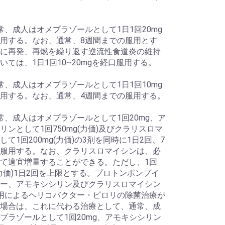
常、成人はオメプラゾールとして1日1回20mg
用する。なお、通常、8週間までの服用とす
に再発、再燃を繰り返す逆流性食道炎の維持
いては、1日1回10~20mgを経口服用する。
常、成人はオメプラゾールとして1日1回10mg
用する。なお、通常、4週間までの服用する。
常、成人はオメプラゾールとして1回20mg、ア
リンとして1回750mg(力価)及びクラリスロマ
して1回200mg(力価)の3剤を同時に1日2回、7
服用する。なお、クラリスロマイシンは、必
て適宜増量することができる。ただし、1回
g(力価)1日2回を上限とする。プロトンポンプイ
ー、アモキシシリン及びクラリスロマイシン
用によるヘリコバクター・ピロリの除菌治療が
場合は、これに代わる治療として、通常、成
プラゾールとして1回20mg、アモキシシリン