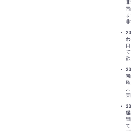
非
胃
ま
非
20
わ
口
て
欲
20
胃
確
よ
実
20
緩
胃
て