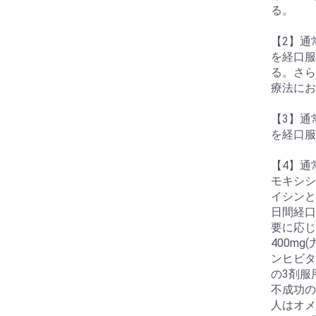
る。
【2】通
を経口服
る。さら
療法にお
【3】通
を経口服
【4】通
モキシシ
イシンと
日間経口
要に応じ
400m
ンヒビタ
の3剤服
不成功の
人はオメ