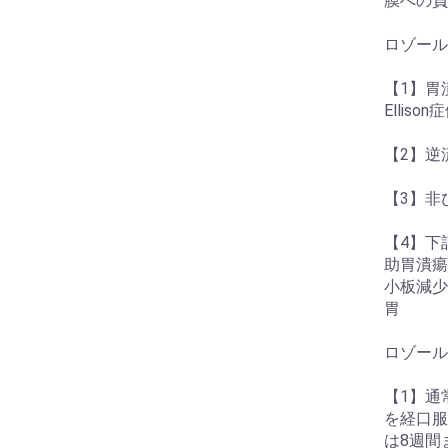
膜への負
ロゾール
【1】胃潰
Elliso
【2】逆
【3】非
【4】下
助胃潰瘍
小板減少
胃
ロゾール
【1】通
を経口服
は8週間