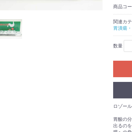
商品コ
関連カテ
胃潰瘍・
数量
ロゾール
胃酸の分
出るのを