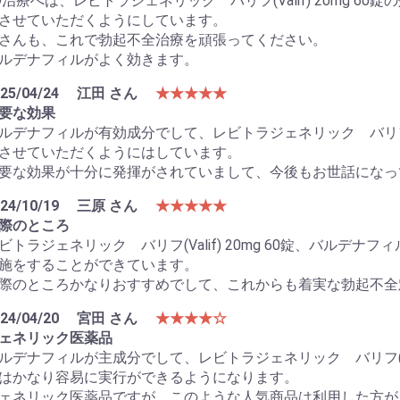
D治療へは、レビトラジェネリック バリフ(Valif) 20mg 
させていただくようにしています。
さんも、これで勃起不全治療を頑張ってください。
ルデナフィルがよく効きます。
25/04/24
江田 さん
★★★★★
要な効果
ルデナフィルが有効成分でして、レビトラジェネリック バリフ(Va
させていただくようにはしています。
要な効果が十分に発揮がされていまして、今後もお世話になっ
24/10/19
三原 さん
★★★★★
際のところ
ビトラジェネリック バリフ(Valif) 20mg 60錠、バル
施をすることができています。
際のところかなりおすすめでして、これからも着実な勃起不全
24/04/20
宮田 さん
★★★★☆
ェネリック医薬品
ルデナフィルが主成分でして、レビトラジェネリック バリフ(Val
はかなり容易に実行ができるようになります。
ェネリック医薬品ですが、このような人気商品は利用した方が