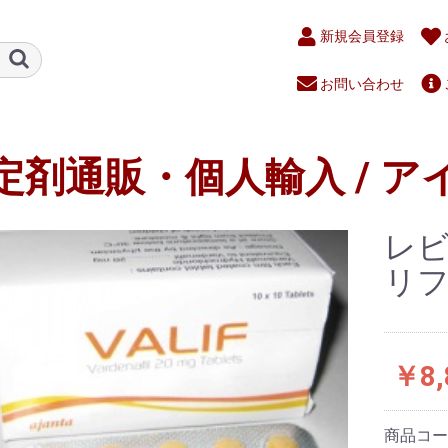
新規会員登録
お問い合わせ
定剤通販・個人輸入 / ア
レ
リフ(
￥8,
商品コ