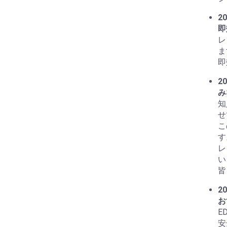
20
即
レ
ま
即
20
み
知
せ
こ
す
レ
い
皆
20
お
E
安