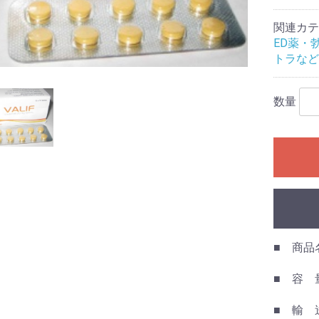
関連カテ
ED薬・
トラなど
数量
■ 商品名 
■ 容 量
■ 輸 