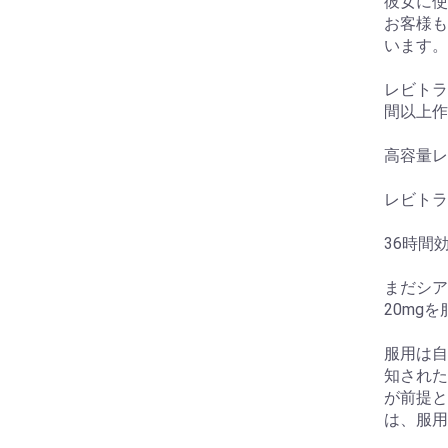
彼女に使
お客様も
います。
レビトラ
間以上作
高容量レ
レビトラ
36時間
まだシア
20mg
服用は自
知された
が前提と
は、服用