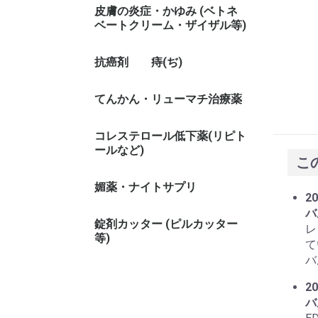
皮膚の炎症・かゆみ (ベトネ
ベートクリーム・ザイザル等)
抗癌剤
痔(ぢ)
てんかん・リューマチ治療薬
コレステロール低下薬(リピト
ールなど)
こ
媚薬・ナイトサプリ
20
バ
錠剤カッター (ピルカッター
レ
等)
て
バ
20
バ