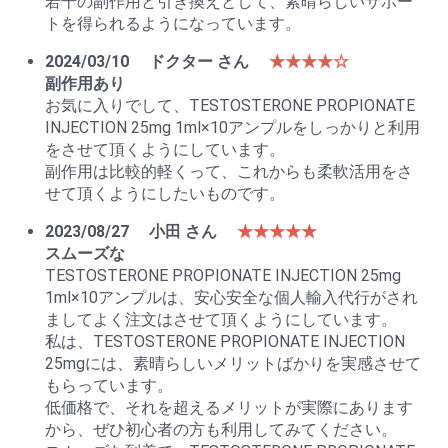
若干の副作用と引き換えとして、素晴らしいサポー
お買い物を続ける
カートへ進む
トを得られるようになっています。
2024/03/10
ドクター さん
★★★★☆
副作用あり
お気に入りでして、TESTOSTERONE PROPIONATE
INJECTION 25mg 1ml×10アンプルをしっかりと利用
をさせて頂くようにしています。
副作用は比較的軽くって、これからも柔軟活用をさ
せて頂くようにしたいものです。
2023/08/27
小田 さん
★★★★★
スムーズな
TESTOSTERONE PROPIONATE INJECTION 25mg
1ml×10アンプルは、安心安全な個人輸入代行がされ
ましてよく注文はさせて頂くようにしています。
私は、TESTOSTERONE PROPIONATE INJECTION
25mgには、素晴らしいメリットばかりを実感させて
もらっています。
低価格で、それを超えるメリットが実際にあります
から、ぜひ初心者の方も利用してみてください。