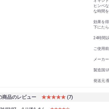
オキシト
ヒンベな
な時間を
効果を得
下にたら
24時間
ご使用前
メーカー:Sa
お買い物を続ける
カートへ進む
製造国:U
発送元:
の商品のレビュー
★★★★★
(7)