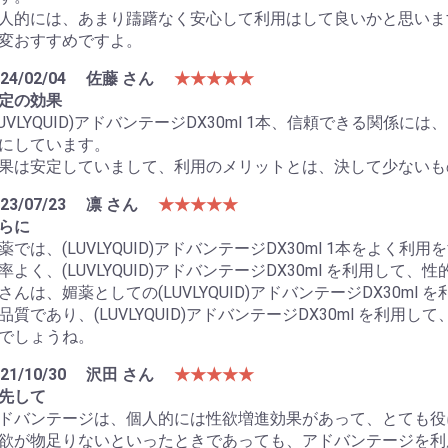
人的には、あまり躊躇なく安心して利用はして良いかと思いま
変おすすめですよ。
24/02/04
佐藤 さん
★★★★★
定の効果
LUVLYQUID)アドバンテージDX30ml 1本、信頼できる関
にしています。
果は安定していまして、利用のメリットとは、決して少ないも
23/07/23
凛 さん
★★★★★
らに
薬では、(LUVLYQUID)アドバンテージDX30ml 1本をよく
率よく、(LUVLYQUID)アドバンテージDX30ml を利用し
さんは、媚薬としての(LUVLYQUID)アドバンテージDX30m
品質であり、(LUVLYQUID)アドバンテージDX30ml を利
でしょうね。
21/10/30
沢田 さん
★★★★★
先して
ドバンテージは、個人的には性欲増進効果があって、とても役
欲が物足りないといったときであっても、アドバンテージを利