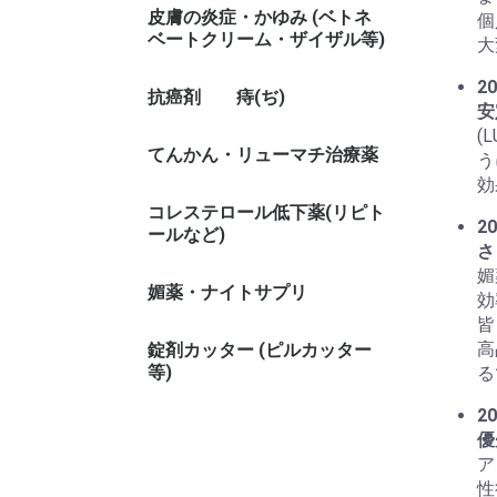
皮膚の炎症・かゆみ (ベトネ
個
ベートクリーム・ザイザル等)
大
20
抗癌剤
痔(ぢ)
安
(
てんかん・リューマチ治療薬
う
効
コレステロール低下薬(リピト
20
ールなど)
さ
媚
媚薬・ナイトサプリ
効
皆
高
錠剤カッター (ピルカッター
等)
る
20
優
ア
性