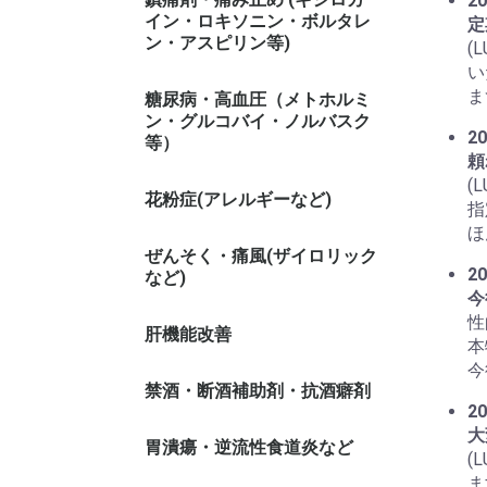
20
イン・ロキソニン・ボルタレ
定
ン・アスピリン等)
(
い
ま
糖尿病・高血圧（メトホルミ
ン・グルコバイ・ノルバスク
20
等）
頼
(
花粉症(アレルギーなど)
指
ほ
ぜんそく・痛風(ザイロリック
20
など)
今
性
肝機能改善
本
今
禁酒・断酒補助剤・抗酒癖剤
20
大
胃潰瘍・逆流性食道炎など
(
ま