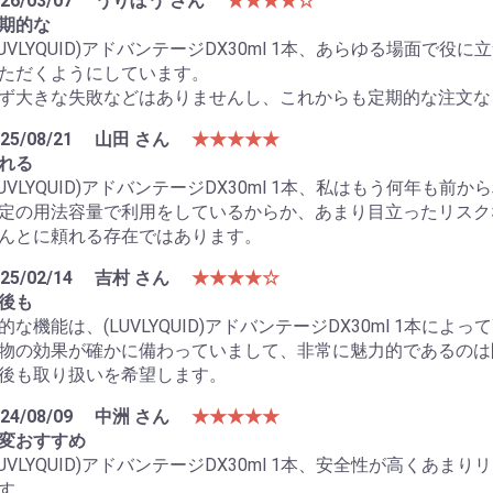
26/03/07
うりぼう さん
★★★★☆
期的な
LUVLYQUID)アドバンテージDX30ml 1本、あらゆる場面で役
ただくようにしています。
ず大きな失敗などはありませんし、これからも定期的な注文な
25/08/21
山田 さん
★★★★★
れる
LUVLYQUID)アドバンテージDX30ml 1本、私はもう何年
定の用法容量で利用をしているからか、あまり目立ったリスク
んとに頼れる存在ではあります。
25/02/14
吉村 さん
★★★★☆
後も
的な機能は、(LUVLYQUID)アドバンテージDX30ml 1本に
物の効果が確かに備わっていまして、非常に魅力的であるのは
後も取り扱いを希望します。
24/08/09
中洲 さん
★★★★★
変おすすめ
LUVLYQUID)アドバンテージDX30ml 1本、安全性が高く
す。