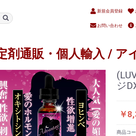
新規会員登録
お問い合わせ
定剤通販・個人輸入 / ア
(L
ジDX
￥8,
商品コ