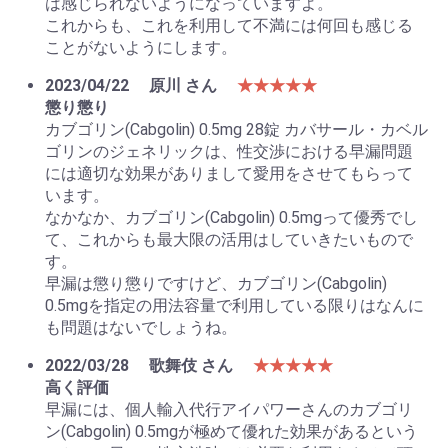
は感じられないようになっていますよ。
これからも、これを利用して不満には何回も感じる
ことがないようにします。
2023/04/22
原川 さん
★★★★★
懲り懲り
カブゴリン(Cabgolin) 0.5mg 28錠 カバサール・カベル
ゴリンのジェネリックは、性交渉における早漏問題
には適切な効果がありまして愛用をさせてもらって
います。
なかなか、カブゴリン(Cabgolin) 0.5mgって優秀でし
て、これからも最大限の活用はしていきたいもので
す。
早漏は懲り懲りですけど、カブゴリン(Cabgolin)
0.5mgを指定の用法容量で利用している限りはなんに
も問題はないでしょうね。
2022/03/28
歌舞伎 さん
★★★★★
高く評価
早漏には、個人輸入代行アイパワーさんのカブゴリ
ン(Cabgolin) 0.5mgが極めて優れた効果があるという