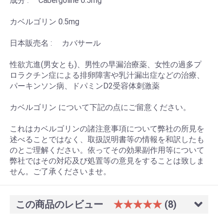
成分 : Cabergoline 0.5mg
カベルゴリン 0.5mg
日本販売名 : カバサール
性欲亢進(男女とも)、男性の早漏治療薬、女性の過多プ
ロラクチン症による排卵障害や乳汁漏出症などの治療、
パーキンソン病、ドパミンD2受容体刺激薬
カベルゴリン について下記の点にご留意ください。
これはカベルゴリンの諸注意事項について弊社の所見を
述べることではなく、取扱説明書等の情報を和訳したも
のとご理解ください。依ってその効果副作用等について
弊社ではその対応及び処置等の意見をすることは致しま
せん。ご了承くださいませ。
この商品のレビュー
★★★★★
(8)