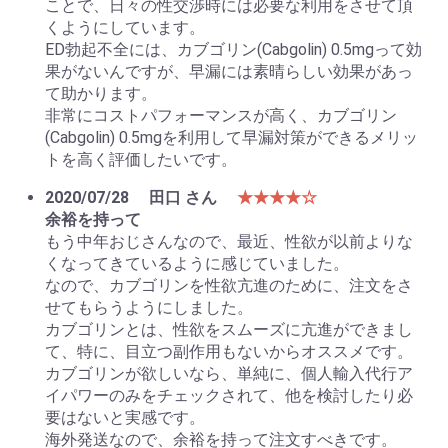
ことで、日々の性交渉時には必要な利用をさせて頂
くようにしています。
ED勃起不全には、カブゴリン(Cabgolin) 0.5mgって効
果がないんですが、早漏には素晴らしい効果があっ
て助かります。
非常にコストパフォーマンスが高く、カブゴリン
(Cabgolin) 0.5mgを利用して早漏対策ができるメリッ
トを高く評価したいです。
2020/07/28
田口 さん
★★★★☆
余裕を持って
もう中年おじさんなので、最近、性欲が以前よりな
くなってきているように感じていました。
なので、カブゴリンを性欲亢進のために、注文をさ
せてもらうようにしました。
カブゴリンとは、性欲をスムーズに亢進ができまし
て、特に、目立つ副作用もないからオススメです。
カブゴリンが欲しいなら、単純に、個人輸入代行ア
イパワーのみをチェックされて、他を検討したり必
要はないと実感です。
海外発送なので、余裕を持って注文すべきです。