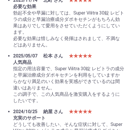
2025/11/14
北町 さん
★★★★★
必要な効果
勃起不全や早漏に対しては、Super Vilitra 30錠 レビト
ラの成分と早漏治療成分ダポキセチンがもちろん効
果はありでして愛用をさせていただくようにしてい
ます。
必要な効果は惜しみなく発揮はされまして、不満な
どはありません。
2025/05/07
松本 さん
★★★★★
人気商品
指定の用法容量で、Super Vilitra 30錠 レビトラの成分
と早漏治療成分ダポキセチンを利用をしていますか
お買い物を続ける
カートへ進む
らかなり満足のいく効果を実感ができているのは間
違いはありません。
この調子で、この人気商品を激安購入をするように
したいです。
2024/10/25
納屋 さん
★★★★★
充実のサポート
どうしても改善したい、そんな症状に対して、Super