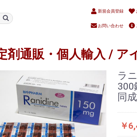
新規会員登録
お問い合わせ
定剤通販・個人輸入 / ア
ラニジ
30
同成
￥6,