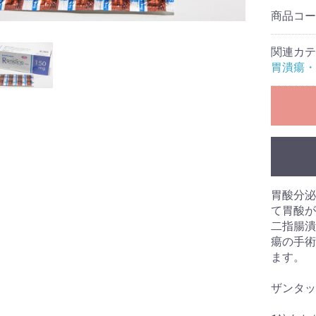
商品コ
関連カテ
胃潰瘍・
胃酸分泌
て胃酸が
二指腸潰
瘍の手術
ます。
ザンタッ