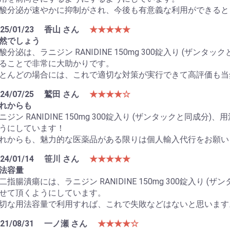
酸分泌が速やかに抑制がされ、今後も有意義な利用ができると
25/01/23
香山 さん
★★★★★
然でしょう
酸分泌は、ラニジン RANIDINE 150mg 300錠入り (ザ
ることで非常に大助かりです。
とんどの場合には、これで適切な対策が実行できて高評価も当
お買い物を続ける
カートへ進む
24/07/25
鷲田 さん
★★★★☆
れからも
ニジン RANIDINE 150mg 300錠入り (ザンタックと同
うにしています！
れからも、魅力的な医薬品がある限りは個人輸入代行をお願い
24/01/14
笹川 さん
★★★★★
法容量
二指腸潰瘍には、ラニジン RANIDINE 150mg 300錠入り
せて頂くようにしています。
切な用法容量で利用すれば、これで失敗などはないと思います
21/08/31
一ノ瀬 さん
★★★★☆