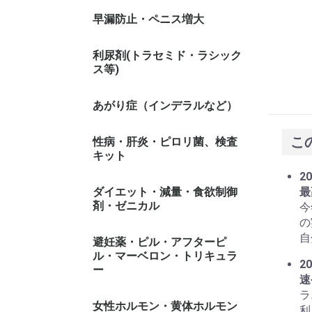
早漏防止・ペニス増大
利尿剤(トラセミド・ラシック
ス等)
あがり症（インデラルなど）
こ
性病・肝炎・ピロリ菌、検査
キット
20
ダイエット・減量・食欲制御
最
剤・ゼニカル
今
の
自
避妊薬・ピル・アフターピ
ル・マーベロン・トリキュラ
20
ー
速
ラ
女性ホルモン・黄体ホルモン
利