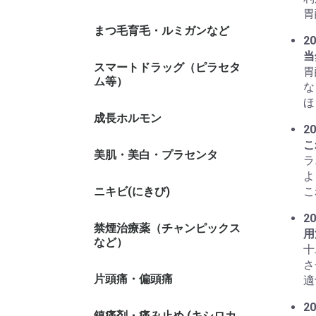
胃
まつ毛育毛・ルミガンなど
20
当
スマートドラッグ（ピラセタ
胃
ム等）
な
ほ
成長ホルモン
20
こ
美肌・美白・プラセンタ
ラ
よ
ニキビ(にきび)
こ
20
禁煙治療薬（チャンピックス
用
など）
十
さ
片頭痛・偏頭痛
適
20
鎮痛剤・痛み止め (キシロカ