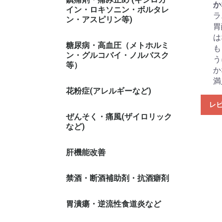
か
イン・ロキソニン・ボルタレ
ラ
ン・アスピリン等)
胃
は
糖尿病・高血圧（メトホルミ
も
ン・グルコバイ・ノルバスク
う
等）
か
満
花粉症(アレルギーなど)
レ
ぜんそく・痛風(ザイロリック
など)
肝機能改善
禁酒・断酒補助剤・抗酒癖剤
胃潰瘍・逆流性食道炎など