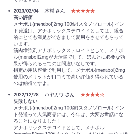
2023/02/04
木村 さん
★★★★★
高い評価
メナボル(menabol)2mg 100錠(スタノゾロール) イン
ド発送は、アナボリックステロイドとしては、総合
的にとても満足ができまして愛用をさせてもらって
います。
筋肉増強剤アナボリックステロイドとして、メナボ
ル(menabol)2mgが大活躍でして、ほんとに必要な効
果が得られるってのは間違いなしです。
指定の用法容量で利用して、メナボル(menabol)2mg
使用のメリットが口コミで高い評価を得られている
のは納得ですよ。
2022/12/28
ハヤカワ さん
★★★★☆
失敗しない
メナボル(menabol)2mg 100錠(スタノゾロール) イン
ド発送って人気商品には、今年は、大変お世話にな
ることになりました！
アナボリックステロイドとして、メナボル