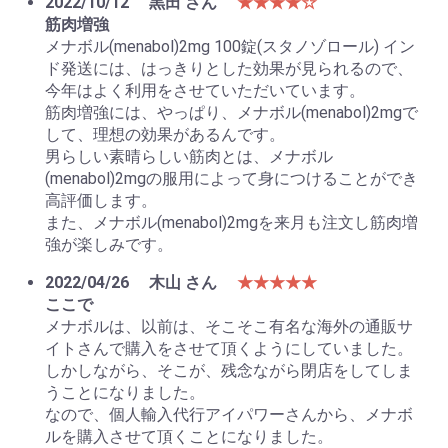
2022/10/12
黒田 さん
★★★★☆
筋肉増強
メナボル(menabol)2mg 100錠(スタノゾロール) イン
ド発送には、はっきりとした効果が見られるので、
今年はよく利用をさせていただいています。
筋肉増強には、やっぱり、メナボル(menabol)2mgで
して、理想の効果があるんです。
男らしい素晴らしい筋肉とは、メナボル
(menabol)2mgの服用によって身につけることができ
高評価します。
また、メナボル(menabol)2mgを来月も注文し筋肉増
強が楽しみです。
2022/04/26
木山 さん
★★★★★
ここで
メナボルは、以前は、そこそこ有名な海外の通販サ
イトさんで購入をさせて頂くようにしていました。
しかしながら、そこが、残念ながら閉店をしてしま
うことになりました。
なので、個人輸入代行アイパワーさんから、メナボ
ルを購入させて頂くことになりました。