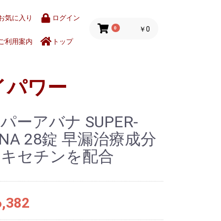
お気に入り
ログイン
0
￥0
ご利用案内
トップ
イパワー
パーアバナ SUPER-
ANA 28錠 早漏治療成分
ポキセチンを配合
,382