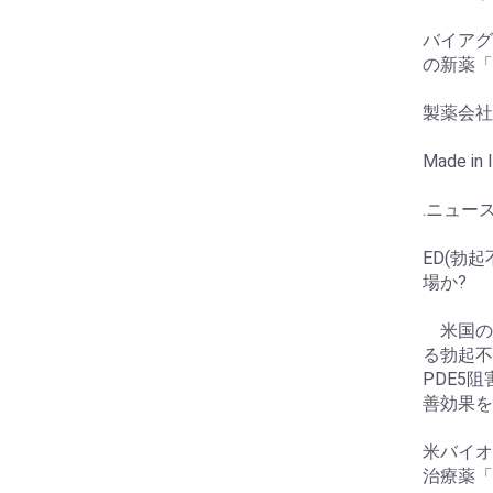
バイアグ
の新薬「
製薬会社 Su
Made in I
.ニュース
ED(勃
場か?
米国のバ
る勃起不
PDE5阻
善効果を
米バイオ
治療薬「