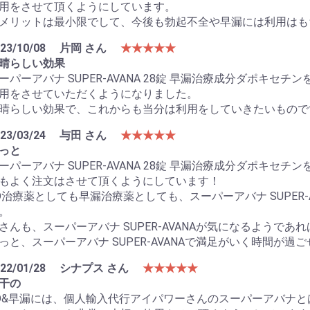
用をさせて頂くようにしています。
メリットは最小限でして、今後も勃起不全や早漏には利用はも
23/10/08
片岡 さん
★★★★★
晴らしい効果
ーパーアバナ SUPER-AVANA 28錠 早漏治療成分ダポキ
用をさせていただくようになりました。
晴らしい効果で、これからも当分は利用をしていきたいもので
23/03/24
与田 さん
★★★★★
っと
ーパーアバナ SUPER-AVANA 28錠 早漏治療成分ダポキセ
もよく注文はさせて頂くようにしています！
D治療薬としても早漏治療薬としても、スーパーアバナ SUPER
。
さんも、スーパーアバナ SUPER-AVANAが気になるようで
っと、スーパーアバナ SUPER-AVANAで満足がいく時間が過
22/01/28
シナプス さん
★★★★★
干の
D&早漏には、個人輸入代行アイパワーさんのスーパーアバナ