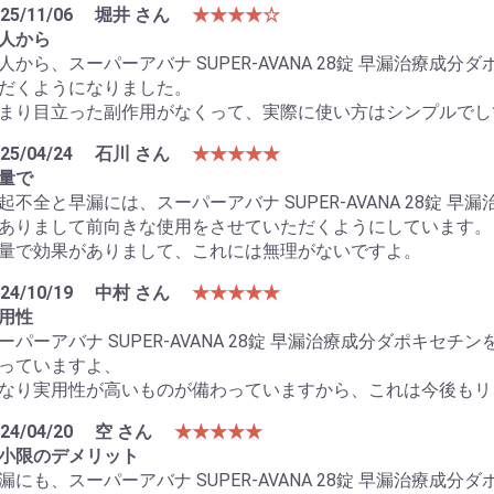
25/11/06
堀井 さん
★★★★☆
人から
人から、スーパーアバナ SUPER-AVANA 28錠 早漏治療
だくようになりました。
まり目立った副作用がなくって、実際に使い方はシンプルでし
25/04/24
石川 さん
★★★★★
量で
起不全と早漏には、スーパーアバナ SUPER-AVANA 28錠
ありまして前向きな使用をさせていただくようにしています。
量で効果がありまして、これには無理がないですよ。
24/10/19
中村 さん
★★★★★
用性
ーパーアバナ SUPER-AVANA 28錠 早漏治療成分ダポキ
っていますよ、
なり実用性が高いものが備わっていますから、これは今後もリ
24/04/20
空 さん
★★★★★
小限のデメリット
漏にも、スーパーアバナ SUPER-AVANA 28錠 早漏治療