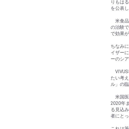
りもはる
を公表し
米食品医
の治験で、
で効果が
ちなみに
イザーに
ーのシア
VIVU
たい考え
ル」の臨
米国医
2020
る見込み
お買い物を続ける
カートへ進む
者にとっ
これは筆