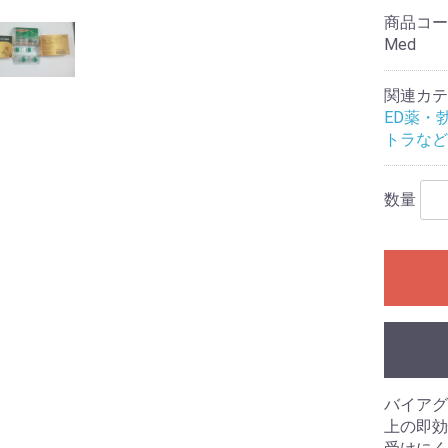
商品コ
Med
関連カテ
ED薬・
トラなど
数量
バイアグ
上の即効