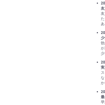
20
友
友
た
あ
20
少
勃
が
少
20
実
ス
な
か
20
最
早