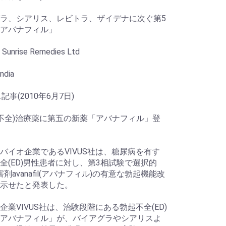
ラ、シアリス、レビトラ、ザイデナに次ぐ第5
アバナフィル」
nrise Remedies Ltd
ndia
記事(2010年6月7日)
起不全)治療薬に第五の新薬「アバナフィル」登
イオ企業であるVIVUS社は、糖尿病を有す
全(ED)男性患者に対し、第3相試験で選択的
害剤avanafil(アバナフィル)の有意な勃起機能改
示せたと発表した。
企業VIVUS社は、治験段階にある勃起不全(ED)
アバナフィル」が、バイアグラやシアリスよ