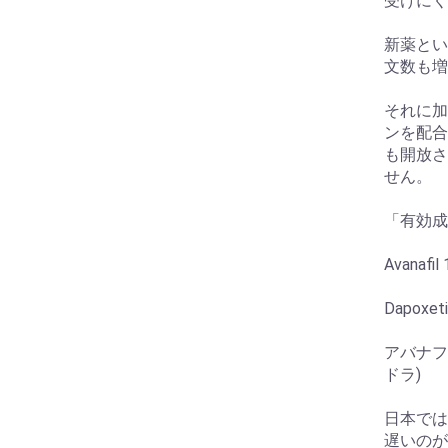
受けにく
新薬とい
文数も増
それに加
ンを配合
も開放さ
せん。
「有効成
Avanafil
Dapoxet
アバナフ
ドラ)
日本では
遅いのが