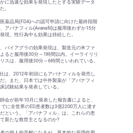
かに迅速な効果を発現したとする実験データ
た。
薬品局(FDA)への認可申請に向けた最終段階
アバナフィル(Avanafil)は服用後わずか15分
発現。性行為中も効果は持続した。
、バイアグラの効果発現は、製造元の米ファ
よると服用後30分～1時間以内。イーライリリ
リスは、服用後30分～6時間といわれている。
S社は、2012年初頭にもアバナフィルを発売し
だ。また、日本では中外製薬が「アバナフィ
床試験結果を発表している。
師会が前年10月に発表した報告書によると、
年までに全世界のED患者数は3億2200万人に達す
だという。「アバナフィル」は、これらの患
て新たな救世主となるのか?
者の個人的見解になるが、基本的な薬理作用