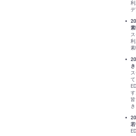
利
デ
20
素
ス
利
素
20
き
ス
て
E
す
皆
き
20
若
E