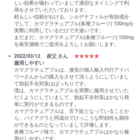
しい効果が備わっていまして適切なタイミングで利
用をさせていただいております。
頼もしい信頼がおける、シルデナフィルが有効成分
でして、カマグラチュアブル(各種フルーツ) 100mgを
実際に利用しているだけで大違いです。
まだまだ、カマグラチュアブル(各種フルーツ) 100mg
を格安価格でご提供をよろしくお願いします。
2022/03/12
叔父 さん
★★★★★
服用しやすい
カマグラチュアブルは、激安の個人輸入代行アイパ
ワーさんからの購入をさせて頂くようにしていまし
て勃起不全対策はばっちりです。
僕は、カマグラチュアブルを実際に服用させていた
だくようにしていまして、勃起不全対策はかなり簡
単に実行ができるものです。
カマグラチュアブルは、舌下錠となっていることか
ら、バイアグラと同成分でけっこうな即効性も期待
ができるものとなっていまして評価します。
各種フルーツ味で、カマグラチュアブルはかなり服
用がしやすいです。