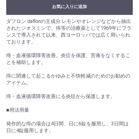
お気に入りに追加
ダフロン daflonの主成分:レモンやオレンジなどから抽出
されたジオスミンで、痔等の治療薬として1969年にフラ
ンスで導入されて以来、西ヨーロッパでは広く用いられ
ております。
痔・血液循環障害改善。炎症を保護、苦痛をなくするこ
とを補助します。
痔に関連して起こるかゆみと不快軽減のためのお勧めの
アイテム。
痔・血液循環障害改善にる炎症から保護します。
■用法用量
発作的な痔の場合は4日間、日に6錠を服用し、3日間は
日に4錠服用します。