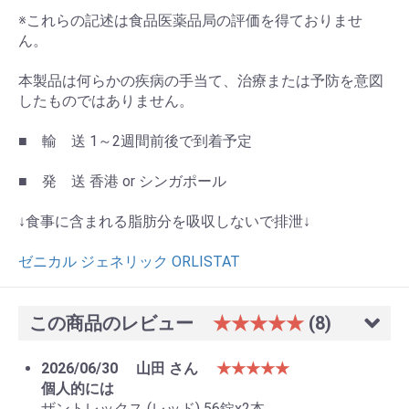
※これらの記述は食品医薬品局の評価を得ておりませ
ん。
本製品は何らかの疾病の手当て、治療または予防を意図
したものではありません。
■ 輸 送 1～2週間前後で到着予定
■ 発 送 香港 or シンガポール
↓食事に含まれる脂肪分を吸収しないで排泄↓
ゼニカル ジェネリック ORLISTAT
この商品のレビュー
★★★★★
(8)
2026/06/30
山田 さん
★★★★★
個人的には
ザントレックス (レッド) 56錠x2本