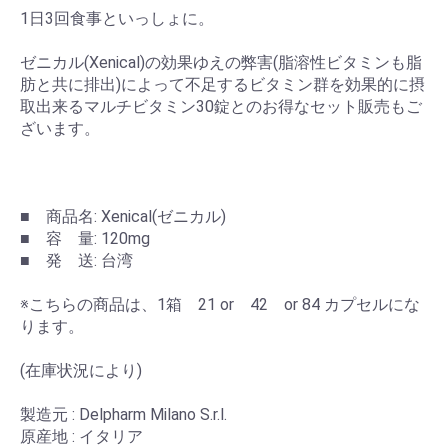
1日3回食事といっしょに。
ゼニカル(Xenical)の効果ゆえの弊害(脂溶性ビタミンも脂
肪と共に排出)によって不足するビタミン群を効果的に摂
取出来るマルチビタミン30錠とのお得なセット販売もご
ざいます。
■ 商品名: Xenical(ゼニカル)
■ 容 量: 120mg
■ 発 送: 台湾
※こちらの商品は、1箱 21 or 42 or 84 カプセルにな
ります。
(在庫状況により)
製造元 : Delpharm Milano S.r.l.
原産地 : イタリア