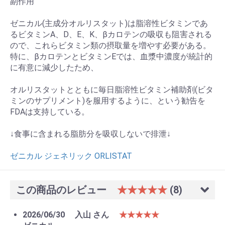
副作用
ゼニカル(主成分オルリスタット)は脂溶性ビタミンであ
るビタミンA、D、E、K、βカロテンの吸収も阻害される
ので、これらビタミン類の摂取量を増やす必要がある。
特に、βカロテンとビタミンEでは、血漿中濃度が統計的
に有意に減少したため、
オルリスタットとともに毎日脂溶性ビタミン補助剤(ビタ
ミンのサプリメント)を服用するように、という勧告を
FDAは支持している。
↓食事に含まれる脂肪分を吸収しないで排泄↓
ゼニカル ジェネリック ORLISTAT
この商品のレビュー
★★★★★
(8)
お買い物を続ける
カートへ進む
2026/06/30
入山 さん
★★★★★