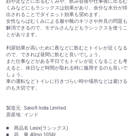
顔や足などに出るむくみや、飲み会後や仕事後に出るむ
くみなどにもラシックスは効果があり、余分な水分が排
出されることでダイエット効果も望めます。
女性ならばむくみによる服や靴のキツさや外見の問題も
解消できるので、モデルさんなどもラシックスを使うこ
とがあります。
利尿効果が高いために夜などに飲むとトイレが近くなる
ので、できれば昼間に飲むと良いでしょう。
また仕事などがある平日でもトイレが近くなることも考
えると、休日など時間が取れる時に服用するのも良いで
しょう。
車の運転などトイレに行きづらい時や場所などは避ける
のも大切です。
製造元 : Sanofi India Limited
原産地 : インド
■ 商品名 Lasix(ラシックス)
■ 容 量 40mg 105錠