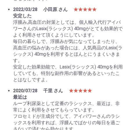
2022/03/28
小田原 さん
★★★★★
安定した
浮腫み,高血圧の対策としては、個人輸入代行アイパ
ワーさんのLasix(ラシックス) 40mgがとても効果的で
よく利用させて頂くようにしています。
毎日の暮らしで、浮腫みが気になってしまったり、
高血圧の悩みがあった場合には、人気商品のLasix(ラ
シックス) 40mgを利用するとほんとにうまくいきま
す。
安定した効果効能で、Lasix(ラシックス) 40mgを利用
していても、特別な副作用の影響があるといったこ
とはなしですよ。
2020/07/28
千里 さん
★★★★★
最近は
ループ利尿薬として定番のラシックス、最近は、非
常によく利用をさせてもらっています。
フロセミドが主成分でして、アイパワーさんのラシ
ックスを利用すれば、浮腫んでばかりの毎日を過ご
さないで済むから助かります。