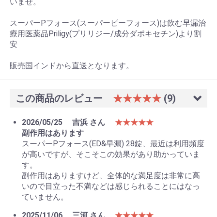
いませ。
スーパーPフォース(スーパーピーフォース)は飲む早漏治
療用医薬品Priligy(プリリジー/成分ダポキセチン)より割
安
販売国インドから直送となります。
この商品のレビュー
★★★★★
(9)
お買い物を続ける
カートへ進む
2026/05/25
吉浜 さん
★★★★★
副作用はあります
スーパーPフォース(ED&早漏) 28錠、最近は利用頻度
が高いですが、そこそこの効果があり助かっていま
す。
副作用はありますけど、全体的な満足度は非常に高
いので目立った不満などは感じられることにはなっ
ていません。
2025/11/06
三河 さん
★★★★★