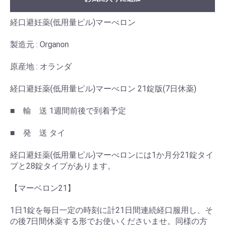
経口避妊薬(低用量ピル)マーべロン
製造元 : Organon
原産地 : オランダ
経口避妊薬(低用量ピル)マーべロン 21錠版(7日休薬)
■ 輸 送 1週間前後で到着予定
■ 発 送 タイ
経口避妊薬(低用量ピル)マーべロンには1か月分21錠タイ
プと28錠タイプがあります。
【マーベロン21】
1日1錠を毎日一定の時刻に計21日間連続経口服用し、そ
の後7日間休薬する形でお使いくださいませ。同様の方