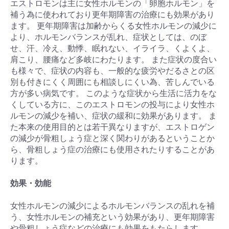
エストロモンは主に女性ホルモンの「卵胞ホルモン」を
補う為に使われており更年期障害の治療にも効果があり
ます。 更年期障害は加齢からくる女性ホルモンの減少に
より、ホルモンバランスが乱れ、症状としては、のぼ
せ、汗、冷え、動悸、眠れない、イライラ、くよくよ、
肩こり、腰痛など多岐にわたります。 また症状の度合い
も様々で、症状の内容も、一般的な疲労やだるさとの区
別も付きにくく周囲にも相談しにくい為、苦しんでいる
方が多い病気です。 このような症状から生活に活力をな
くしている方に、このエストロモンの投与により女性ホ
ルモンの減少を補い、症状の緩和に効果があります。 ま
た本来の使用目的とは若干異なりますが、エストロゲン
の減少が骨粗しょう症と深く関わりがあるということか
ら、骨粗しょう症の治療にも使用されたりすることがあ
ります。
効果・効能
女性ホルモンの減少によるホルモンバランスの乱れを補
う、女性ホルモンの補充という効果があり、更年期障害
や骨粗しょう症などの治療にも効果をもたらします。