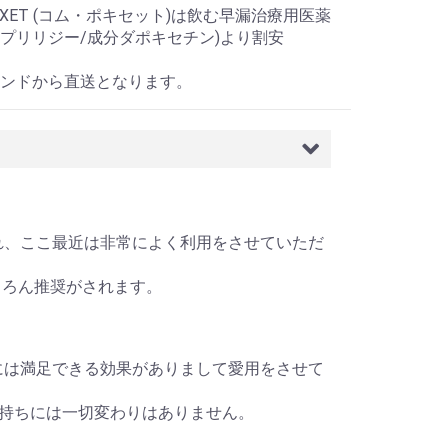
POXET (コム・ポキセット)は飲む早漏治療用医薬
igy(プリリジー/成分ダポキセチン)より割安
ンドから直送となります。
がされ、ここ最近は非常によく利用をさせていただ
ちろん推奨がされます。
療薬には満足できる効果がありまして愛用をさせて
持ちには一切変わりはありません。