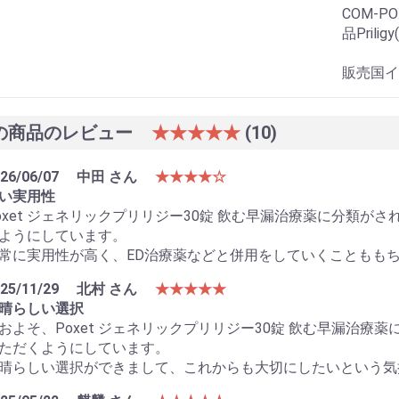
COM-
品Pril
販売国イ
の商品のレビュー
★★★★★
(10)
お買い物を続ける
カートへ進む
26/06/07
中田 さん
★★★★☆
い実用性
oxet ジェネリックプリリジー30錠 飲む早漏治療薬に分類
ようにしています。
常に実用性が高く、ED治療薬などと併用をしていくこともも
25/11/29
北村 さん
★★★★★
晴らしい選択
およそ、Poxet ジェネリックプリリジー30錠 飲む早漏治
ただくようにしています。
晴らしい選択ができまして、これからも大切にしたいという気