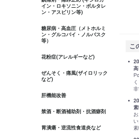
イン・ロキソニン・ボルタレ
ン・アスピリン等)
糖尿病・高血圧（メトホルミ
ン・グルコバイ・ノルバスク
等）
こ
花粉症(アレルギーなど)
20
高
ぜんそく・痛風(ザイロリック
P
など)
く
非
肝機能改善
20
素
禁酒・断酒補助剤・抗酒癖剤
お
い
胃潰瘍・逆流性食道炎など
素