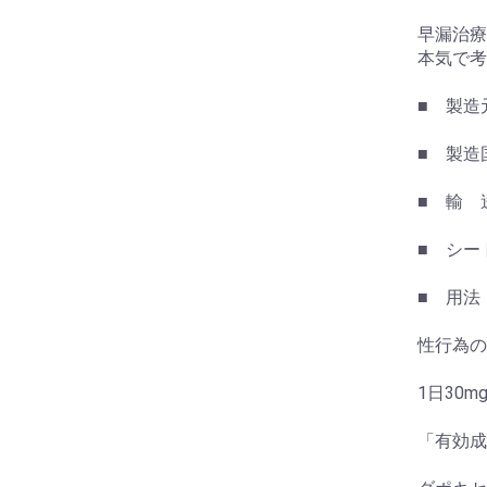
早漏治療
本気で考
■ 製造元:
■ 製造国:
■ 輸 
■ シー
■ 用法
性行為の
1日30mg
「有効成