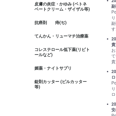
20
皮膚の炎症・かゆみ (ベトネ
副
ベートクリーム・ザイザル等)
P
り
抗癌剤
痔(ぢ)
副
す
てんかん・リューマチ治療薬
20
貴
コレステロール低下薬(リピト
お
ールなど)
て
貴
媚薬・ナイトサプリ
20
ロ
錠剤カッター (ピルカッター
P
等)
り
ロ
20
安
P