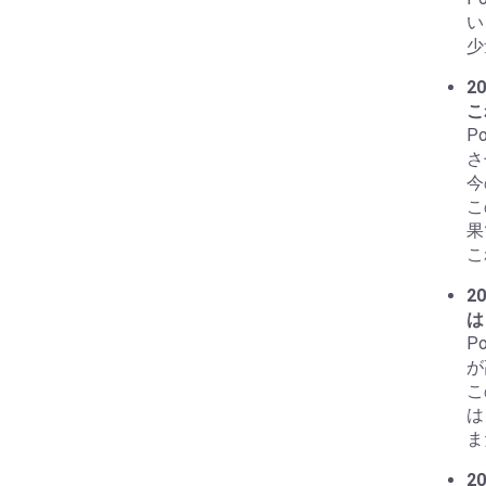
い
少
20
こ
P
さ
今
こ
果
こ
20
は
P
が
こ
は
ま
20