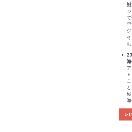
対
ジ
て
早
ジ
そ
勃
20
海
ア
Ｅ
こ
ど
極
海
レ