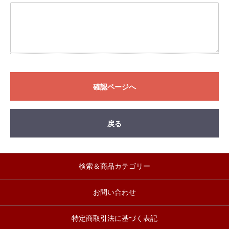
確認ページへ
戻る
検索＆商品カテゴリー
お問い合わせ
特定商取引法に基づく表記